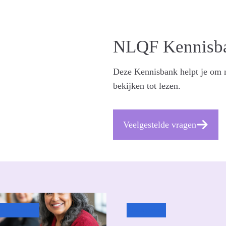
N
NLQF Kennisb
Deze Kennisbank helpt je om m
bekijken tot lezen.
Veelgestelde vragen
is & verdieping
Uncategorized