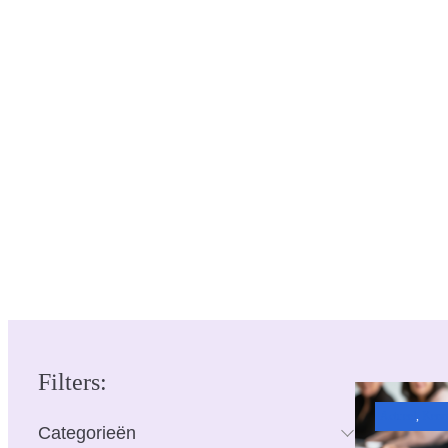
MAAKT LERE
ZICHTBAAR
Filters:
Actueel
, 
Kenn
Categorieën