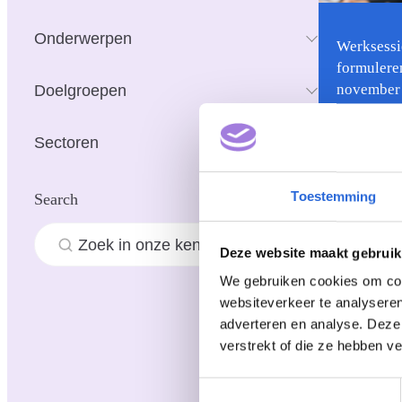
Onderwerpen
Werksessi
formulere
november
Doelgroepen
Sectoren
Toestemming
Search
Praktijk & erv
Z
Deze website maakt gebruik
o
We gebruiken cookies om cont
e
websiteverkeer te analyseren
Praktijkve
k
adverteren en analyse. Deze
coaching,
verstrekt of die ze hebben v
T