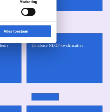
Marketing
Uncategorized
Alles toestaan
Henri
Database NLQF kwalificaties
Kennis & verdieping