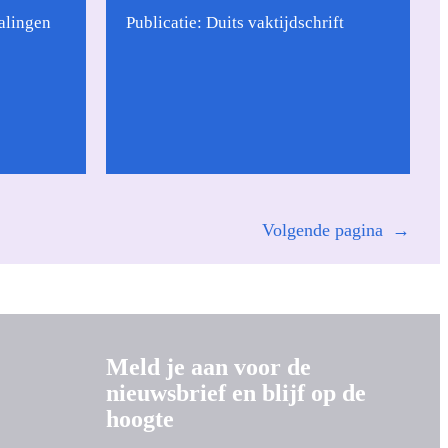
alingen
Publicatie: Duits vaktijdschrift
Volgende pagina
→
Meld je aan voor de
nieuwsbrief en blijf op de
hoogte