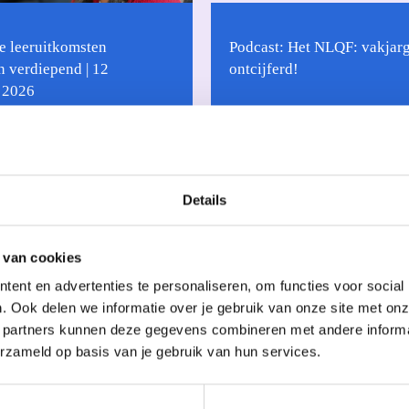
e leeruitkomsten
Podcast: Het NLQF: vakjar
n verdiepend | 12
ontcijferd!
 2026
Details
aringen
Praktijk & ervaringen
 van cookies
ent en advertenties te personaliseren, om functies voor social
. Ook delen we informatie over je gebruik van onze site met onz
rhaal: KIKI training &
Praktijkverhaal: Academie 
 partners kunnen deze gegevens combineren met andere informati
 Hester Baars
Podologie, Bianca Tak
erzameld op basis van je gebruik van hun services.