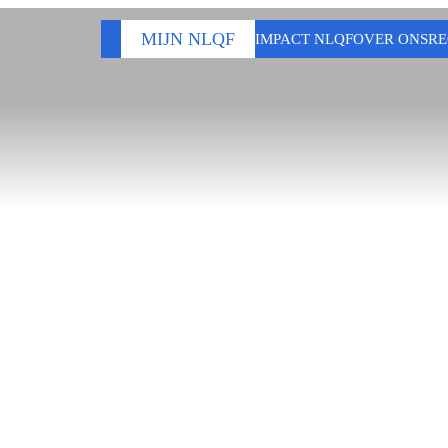
MIJN NLQF
IMPACT NLQF
OVER ONS
RE