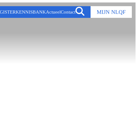
MIJN NLQF
GISTER
KENNISBANK
Actueel
Contact