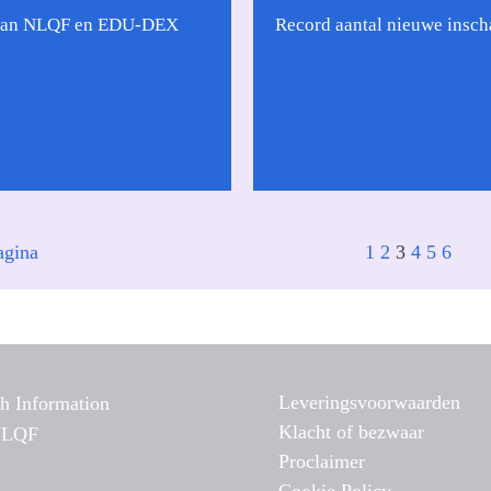
van NLQF en EDU-DEX
Record aantal nieuwe insch
agina
1
2
3
4
5
6
Leveringsvoorwaarden
sh Information
Klacht of bezwaar
NLQF
Proclaimer