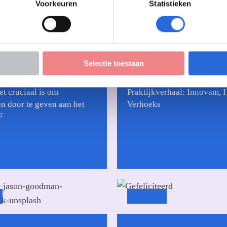
Voorkeuren
Statistieken
Praktijk & ervaringen
Selectie toestaan
t cruciaal is om
Praktijkverhaal: Innovam, 
n door te geven aan het
Verhoeks
F
Uncategorized