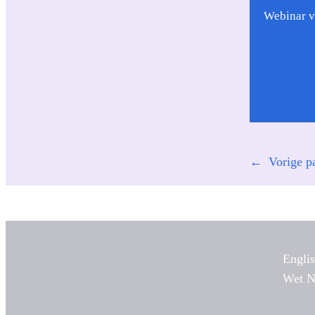
Webinar 
←
Vorige p
Engli
Wet 