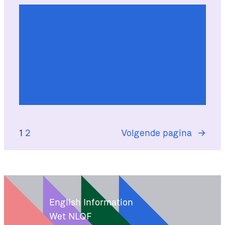
Toolkit
1
2
Volgende pagina
→
English Information
Wet NLQF