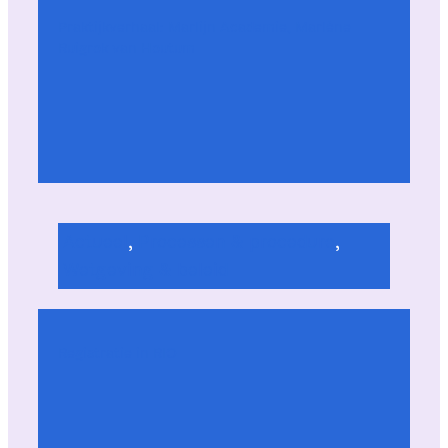
Praktijkverhaal: Marlijn Academie, Marlène
Ruigrok van Houtum
Actueel
, 
Processen & procedure
, 
Wetgeving & beleid
Registratie in RIO