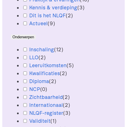
Kennis & verdieping
(
3
)
Dit is het NLQF
(
2
)
Actueel
(
9
)
Onderwerpen
Inschaling
(
12
)
LLO
(
2
)
Leeruitkomsten
(
5
)
Kwalificaties
(
2
)
Diploma
(
2
)
NCP
(
0
)
Zichtbaarheid
(
2
)
Internationaal
(
2
)
NLQF-register
(
3
)
Validiteit
(
1
)