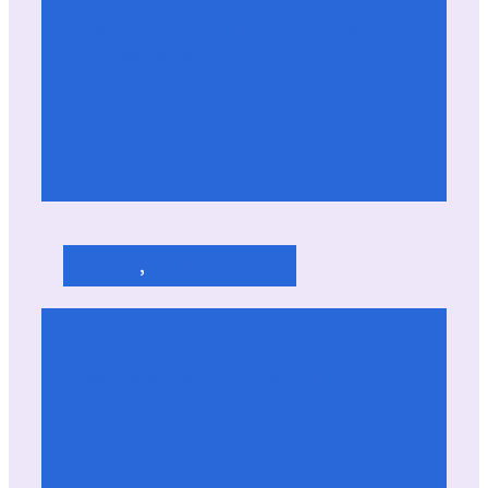
Nieuwsbericht over einde aanloopfase SLIM-
scholingssubsidie
Actueel
, 
Dit is het NLQF
Versnippering in LLO-landschap zowel een vloek
als een zegen, maar vooral een opdracht voor
NLQF