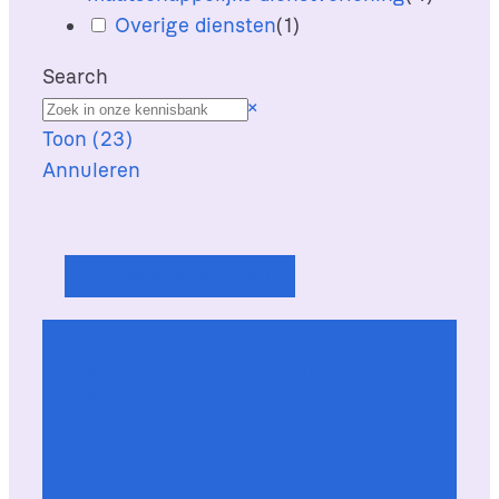
Overige diensten
(
1
)
Search
Z
×
o
Toon
(
23
)
e
Annuleren
k
Processen & procedure
Zo kies je een passend NLQF-niveau voor jouw
opleiding