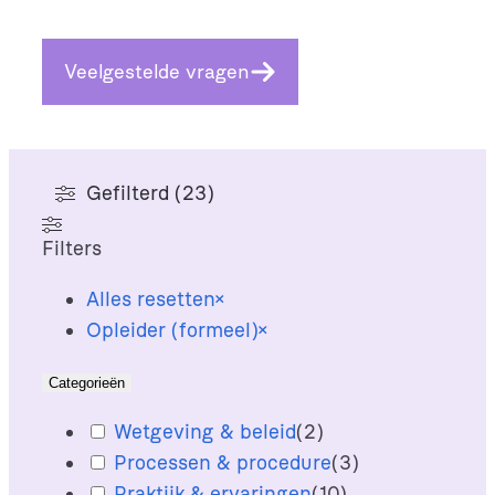
Veelgestelde vragen
Gefilterd (23)
Filters
Alles resetten
×
Opleider (formeel)
×
Categorieën
Wetgeving & beleid
(
2
)
Processen & procedure
(
3
)
Praktijk & ervaringen
(
10
)