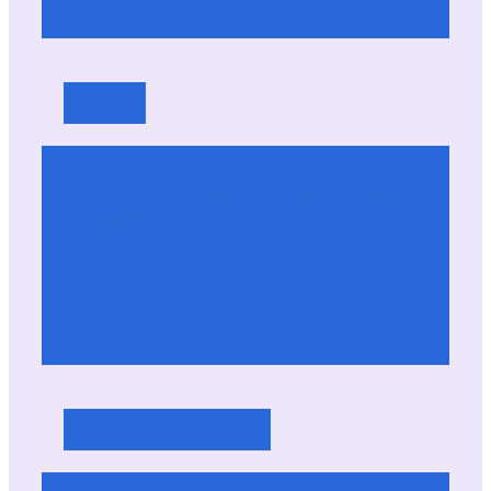
Actueel
Verrijk het contractonderwijs van mbo en ho
met NLQF-ingeschaalde opleidingen!
Praktijk & ervaringen