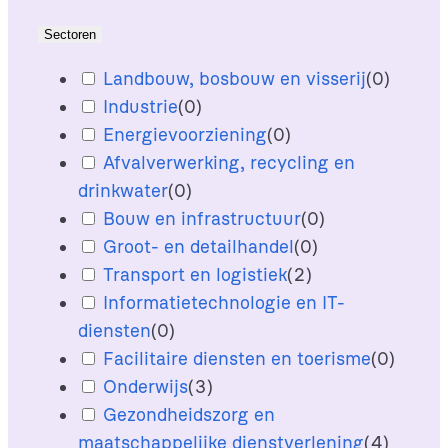
Sectoren
Landbouw, bosbouw en visserij
(
0
)
Industrie
(
0
)
Energievoorziening
(
0
)
Afvalverwerking, recycling en
drinkwater
(
0
)
Bouw en infrastructuur
(
0
)
Groot- en detailhandel
(
0
)
Transport en logistiek
(
2
)
Informatietechnologie en IT-
diensten
(
0
)
Facilitaire diensten en toerisme
(
0
)
Onderwijs
(
3
)
Gezondheidszorg en
maatschappelijke dienstverlening
(
4
)