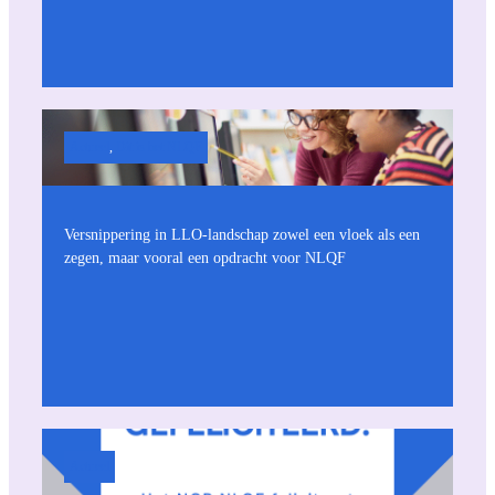
Actueel
, 
Dit is het NLQF
Versnippering in LLO-landschap zowel een vloek als een
zegen, maar vooral een opdracht voor NLQF
Actueel