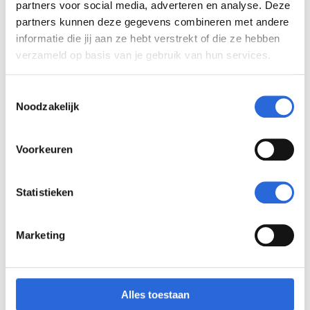
partners voor social media, adverteren en analyse. Deze
partners kunnen deze gegevens combineren met andere
informatie die jij aan ze hebt verstrekt of die ze hebben
verzameld op basis van je gebruik van hun services.
Praktijk & ervaringen
T
Noodzakelijk
o
e
Praktijkverhaal: Essenzo
s
Voorkeuren
t
e
m
Statistieken
m
i
Marketing
n
g
Actueel
s
s
Alles toestaan
e