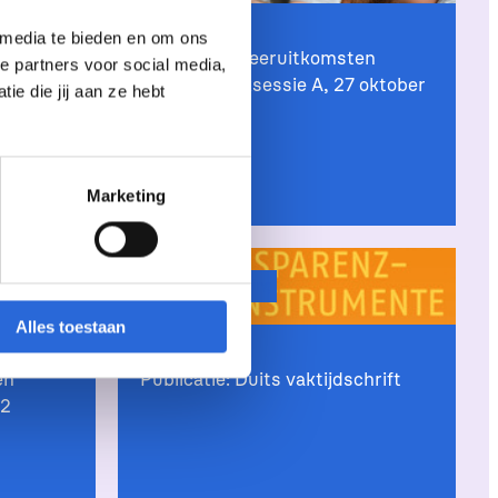
 media te bieden en om ons
en
Formuleren leeruitkomsten
e partners voor social media,
B, 12
(basis), Werksessie A, 27 oktober
e die jij aan ze hebt
2026
Marketing
Kennis & verdieping
Alles toestaan
en
Publicatie: Duits vaktijdschrift
12