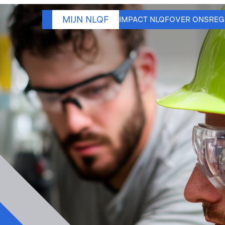
MIJN NLQF
IMPACT NLQF
OVER ONS
REG