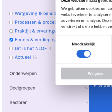
Deze website maakt gebruik
We gebruiken cookies om cont
NLQF hel
Wetgeving & beleid
5
websiteverkeer te analyseren
bij leven
adverteren en analyse. Deze
Processen & procedure
4
Webinar 
verstrekt of die ze hebben v
Praktijk & ervaringen
19
T
Kennis & verdieping
6
Noodzakelijk
o
Dit is het NLQF
4
e
s
Actueel
16
t
Actueel
, 
Ken
e
Onderwerpen
Weigeren
m
m
Pilot wer
i
Doelgroepen
n
g
Sectoren
s
s