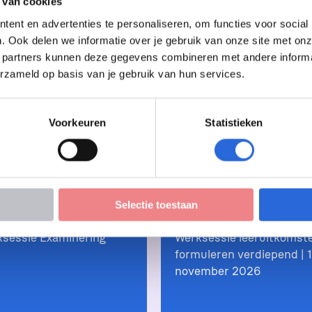
 van cookies
ent en advertenties te personaliseren, om functies voor social
pt branches en sectoren
Formuleren leeruitkomst
. Ook delen we informatie over je gebruik van onze site met onz
 lang ontwikkelen!
(verdiepend), Werksessie 
 partners kunnen deze gegevens combineren met andere informati
15 september 2026
november 2026
erzameld op basis van je gebruik van hun services.
Voorkeuren
Statistieken
nis & verdieping
Actueel
, 
Kennis & verdieping
Selectie toestaan
ksessie Examinering
Werksessie leeruitkomst
formuleren verdiepend | 
november 2026