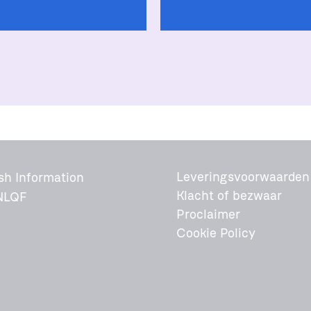
Leveringsvoorwaarden
sh Information
Klacht of bezwaar
NLQF
Proclaimer
Cookie Policy