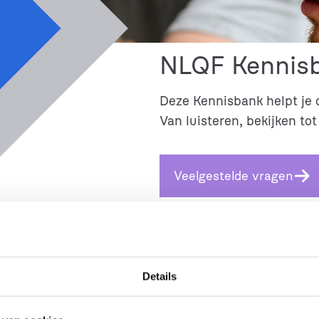
NLQF Kennis
Deze Kennisbank helpt je 
Van luisteren, bekijken tot
Veelgestelde vragen
Details
nis & verdieping
Actueel
, 
Kennis & verdieping