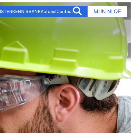
MIJN NLQF
ISTER
KENNISBANK
Actueel
Contact