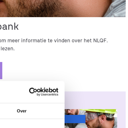
bank
om meer informatie te vinden over het NLQF.
 lezen.
Over
Actueel
, 
Kennis & verdieping