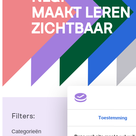
MAAKT LEREN
ZICHTBAAR
Filters:
Toestemming
Actueel
, 
Ken
Categorieën