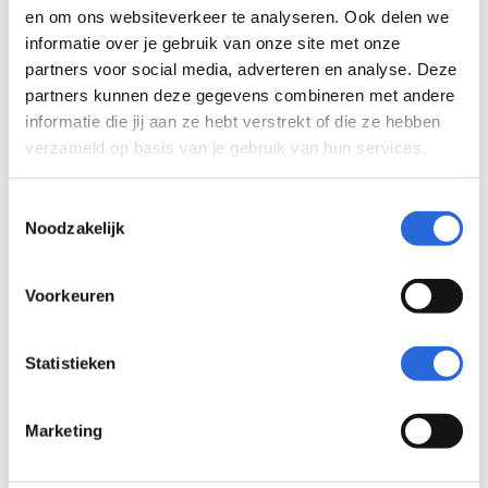
en om ons websiteverkeer te analyseren. Ook delen we
Onderwerpen
informatie over je gebruik van onze site met onze
partners voor social media, adverteren en analyse. Deze
Inschaling
(
0
)
partners kunnen deze gegevens combineren met andere
LLO
(
0
)
informatie die jij aan ze hebt verstrekt of die ze hebben
Leeruitkomsten
(
0
)
verzameld op basis van je gebruik van hun services.
Kwalificaties
(
0
)
Diploma
(
0
)
Toestemmingsselectie
Noodzakelijk
NCP
(
0
)
Zichtbaarheid
(
0
)
Internationaal
(
0
)
Voorkeuren
NLQF-register
(
0
)
Validiteit
(
0
)
Statistieken
Examinering
(
0
)
Leeroverzicht
(
0
)
Marketing
Contractonderwijs
(
0
)
SLIM-scholingssubsidie
(
0
)