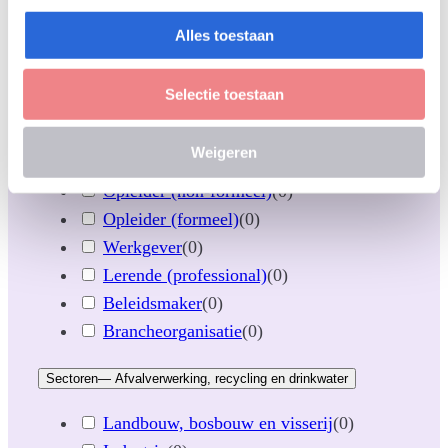
RIO
(
0
)
Alles toestaan
Transparantie
(
0
)
Arbeidsmarkt
(
0
)
Selectie toestaan
Wetgeving & beleid
(
0
)
Doelgroepen
Weigeren
Opleider (non-formeel)
(
0
)
Opleider (formeel)
(
0
)
Werkgever
(
0
)
Lerende (professional)
(
0
)
Beleidsmaker
(
0
)
Brancheorganisatie
(
0
)
Sectoren
— Afvalverwerking, recycling en drinkwater
Landbouw, bosbouw en visserij
(
0
)