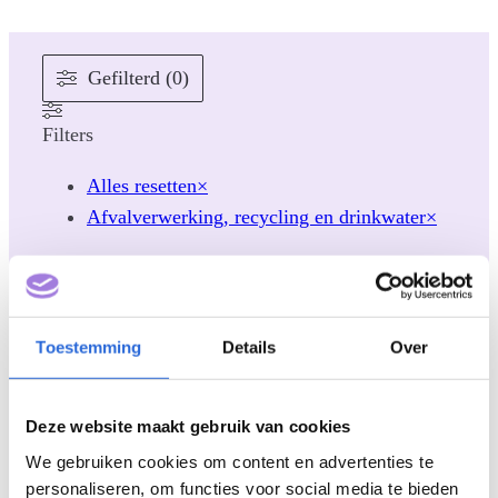
Gefilterd (0)
Filters
Alles resetten
×
Afvalverwerking, recycling en drinkwater
×
Categorieën
Wetgeving & beleid
(
0
)
Toestemming
Details
Over
Processen & procedure
(
0
)
Praktijk & ervaringen
(
0
)
Kennis & verdieping
(
0
)
Deze website maakt gebruik van cookies
Dit is het NLQF
(
0
)
We gebruiken cookies om content en advertenties te
Actueel
(
0
)
personaliseren, om functies voor social media te bieden