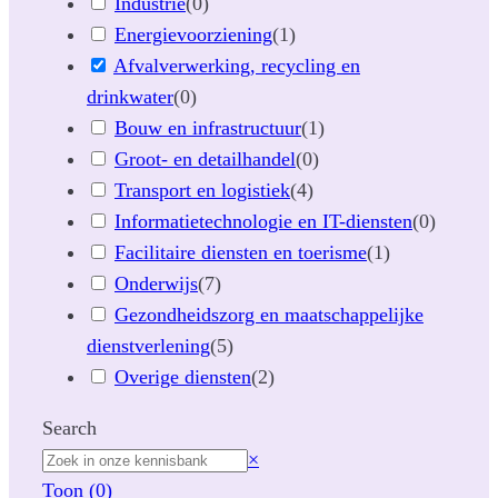
Industrie
(
0
)
Energievoorziening
(
1
)
Afvalverwerking, recycling en
drinkwater
(
0
)
Bouw en infrastructuur
(
1
)
Groot- en detailhandel
(
0
)
Transport en logistiek
(
4
)
Informatietechnologie en IT-diensten
(
0
)
Facilitaire diensten en toerisme
(
1
)
Onderwijs
(
7
)
Gezondheidszorg en maatschappelijke
dienstverlening
(
5
)
Overige diensten
(
2
)
Search
Z
×
o
Toon
(
0
)