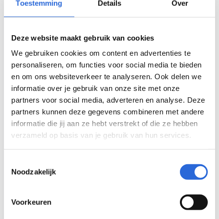
Toestemming
Details
Over
Internationaal
3
NLQF-register
3
Deze website maakt gebruik van cookies
Validiteit
2
We gebruiken cookies om content en advertenties te
Examinering
2
personaliseren, om functies voor social media te bieden
en om ons websiteverkeer te analyseren. Ook delen we
Leeroverzicht
2
informatie over je gebruik van onze site met onze
Contractonderwijs
2
partners voor social media, adverteren en analyse. Deze
partners kunnen deze gegevens combineren met andere
SLIM-scholingssubsidie
1
informatie die jij aan ze hebt verstrekt of die ze hebben
RIO
1
verzameld op basis van je gebruik van hun services.
Transparantie
1
Toestemmingsselectie
Arbeidsmarkt
1
Noodzakelijk
Wetgeving & beleid
0
Voorkeuren
Doelgroepen