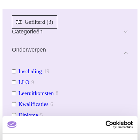
Gefilterd (3)
Categorieën
Onderwerpen
Inschaling
19
LLO
9
Leeruitkomsten
8
Kwalificaties
6
Diploma
5
NCP
5
Zichtbaarheid
3