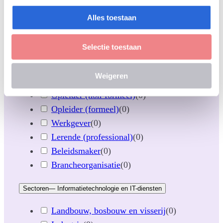
RIO
(
0
)
Alles toestaan
Transparantie
(
0
)
Arbeidsmarkt
(
0
)
Selectie toestaan
Wetgeving & beleid
(
0
)
Doelgroepen
Weigeren
Opleider (non-formeel)
(
0
)
Opleider (formeel)
(
0
)
Werkgever
(
0
)
Lerende (professional)
(
0
)
Beleidsmaker
(
0
)
Brancheorganisatie
(
0
)
Sectoren
— Informatietechnologie en IT-diensten
Landbouw, bosbouw en visserij
(
0
)