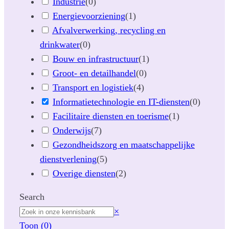
Industrie
(
0
)
Energievoorziening
(
1
)
Afvalverwerking, recycling en
drinkwater
(
0
)
Bouw en infrastructuur
(
1
)
Groot- en detailhandel
(
0
)
Transport en logistiek
(
4
)
Informatietechnologie en IT-diensten
(
0
)
Facilitaire diensten en toerisme
(
1
)
Onderwijs
(
7
)
Gezondheidszorg en maatschappelijke
dienstverlening
(
5
)
Overige diensten
(
2
)
Search
Z
×
o
Toon
(
0
)