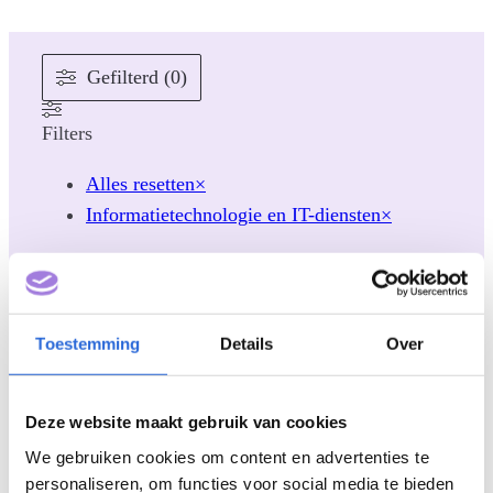
Gefilterd (0)
Filters
Alles resetten
×
Informatietechnologie en IT-diensten
×
Categorieën
Wetgeving & beleid
(
0
)
Toestemming
Details
Over
Processen & procedure
(
0
)
Praktijk & ervaringen
(
0
)
Kennis & verdieping
(
0
)
Deze website maakt gebruik van cookies
Dit is het NLQF
(
0
)
We gebruiken cookies om content en advertenties te
Actueel
(
0
)
personaliseren, om functies voor social media te bieden