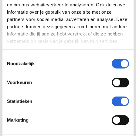
en om ons websiteverkeer te analyseren. Ook delen we
Onderwerpen
informatie over je gebruik van onze site met onze
partners voor social media, adverteren en analyse. Deze
Inschaling
(
0
)
partners kunnen deze gegevens combineren met andere
LLO
(
0
)
informatie die jij aan ze hebt verstrekt of die ze hebben
Leeruitkomsten
(
0
)
verzameld op basis van je gebruik van hun services.
Kwalificaties
(
0
)
Diploma
(
0
)
Toestemmingsselectie
Noodzakelijk
NCP
(
0
)
Zichtbaarheid
(
0
)
Internationaal
(
0
)
Voorkeuren
NLQF-register
(
0
)
Validiteit
(
0
)
Statistieken
Examinering
(
0
)
Leeroverzicht
(
0
)
Marketing
Contractonderwijs
(
0
)
SLIM-scholingssubsidie
(
0
)