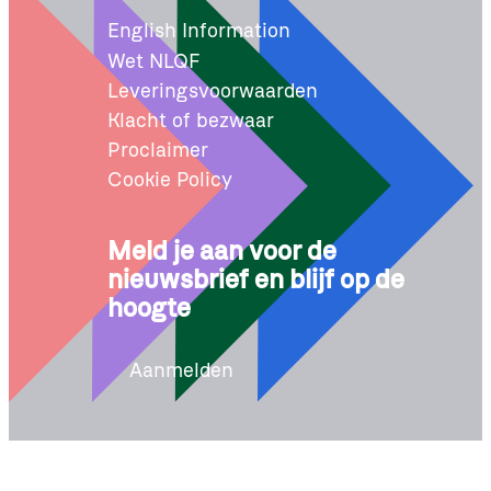
English Information
Wet NLQF
Leveringsvoorwaarden
Klacht of bezwaar
Proclaimer
Cookie Policy
Meld je aan voor de
nieuwsbrief en blijf op de
hoogte
Aanmelden