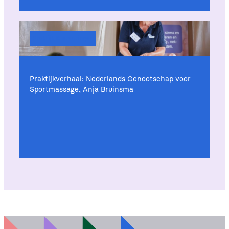
Praktijk & ervaringen
Praktijkverhaal: Nederlands Genootschap voor
Sportmassage, Anja Bruinsma