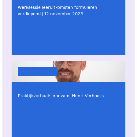
Werksessie leeruitkomsten formuleren
verdiepend | 12 november 2026
Praktijk & ervaringen
Praktijkverhaal: Innovam, Henri Verhoeks