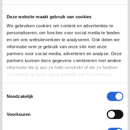
Formuleren leeruitkomsten (basis), Werksessie
Deze website maakt gebruik van cookies
A, 27 oktober 2026
We gebruiken cookies om content en advertenties te
personaliseren, om functies voor social media te bieden
en om ons websiteverkeer te analyseren. Ook delen we
informatie over je gebruik van onze site met onze
partners voor social media, adverteren en analyse. Deze
partners kunnen deze gegevens combineren met andere
informatie die jij aan ze hebt verstrekt of die ze hebben
verzameld op basis van je gebruik van hun services.
Praktijk & ervaringen
T
Noodzakelijk
o
Praktijkverhaal contractonderwijs: Hanze,
e
Esther Drent
s
Voorkeuren
t
e