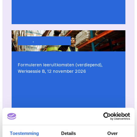
Actueel
, 
Kennis & verdieping
Formuleren leeruitkomsten (verdiepend),
Werksessie B, 12 november 2026
Actueel
, 
Kennis & verdieping
Toestemming
Details
Over