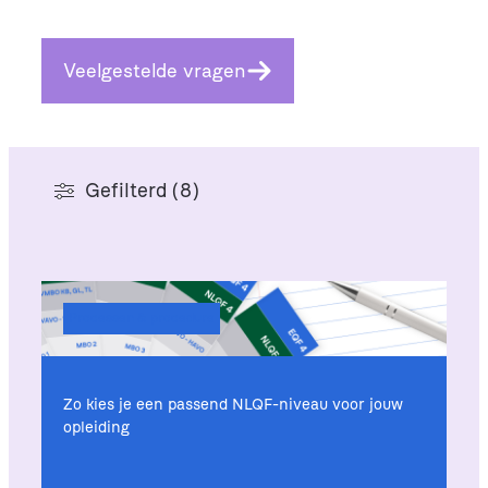
Veelgestelde vragen
Gefilterd (8)
Processen & procedure
Zo kies je een passend NLQF-niveau voor jouw
opleiding