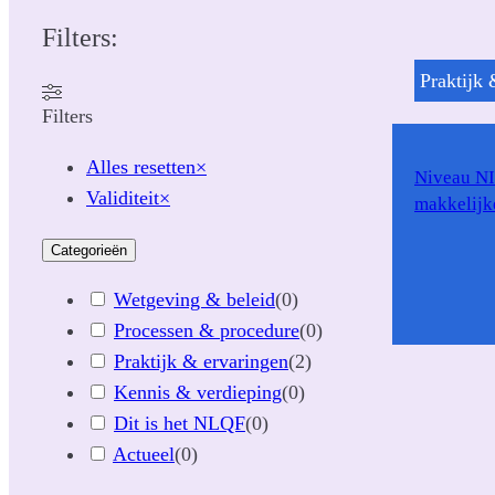
Filters:
Praktijk 
Filters
Alles resetten
×
Niveau N
Validiteit
×
makkelijk
Categorieën
Wetgeving & beleid
(
0
)
Processen & procedure
(
0
)
Praktijk & ervaringen
(
2
)
Kennis & verdieping
(
0
)
Dit is het NLQF
(
0
)
Actueel
(
0
)