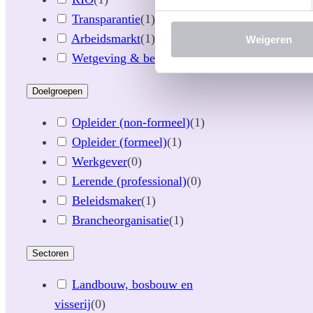
Transparantie
(
1
)
Arbeidsmarkt
(
1
)
Weigeren
Wetgeving & beleid
(
0
)
Doelgroepen
Opleider (non-formeel)
(
1
)
Opleider (formeel)
(
1
)
Werkgever
(
0
)
Lerende (professional)
(
0
)
Beleidsmaker
(
1
)
Brancheorganisatie
(
1
)
Sectoren
Landbouw, bosbouw en
visserij
(
0
)