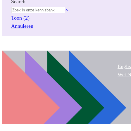
Search
Z
×
o
Toon
(
2
)
e
Annuleren
k
Engli
Wet 