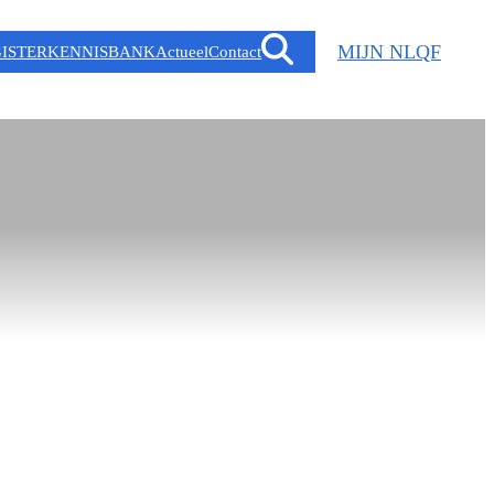
MIJN NLQF
ISTER
KENNISBANK
Actueel
Contact