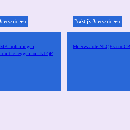
& ervaringen
Praktijk & ervaringen
IMA-opleidingen
Meerwaarde NLQF voor C
er uit te leggen met NLQF