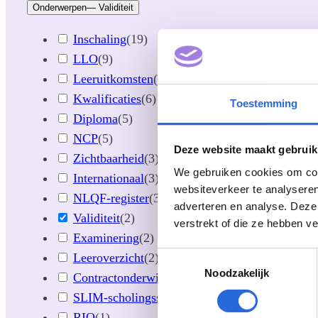
Onderwerpen
— Validiteit
Inschaling
(
19
)
LLO
(
9
)
Leeruitkomsten
(
8
)
Kwalificaties
(
6
)
Toestemming
Diploma
(
5
)
NCP
(
5
)
Deze website maakt gebruik
Zichtbaarheid
(
3
)
We gebruiken cookies om cont
Internationaal
(
3
)
websiteverkeer te analyseren
NLQF-register
(
3
)
adverteren en analyse. Deze
Validiteit
(
2
)
verstrekt of die ze hebben v
Examinering
(
2
)
Toestemmingsselectie
Leeroverzicht
(
2
)
Noodzakelijk
Contractonderwijs
(
2
)
SLIM-scholingssubsidie
(
1
)
RIO
(
1
)