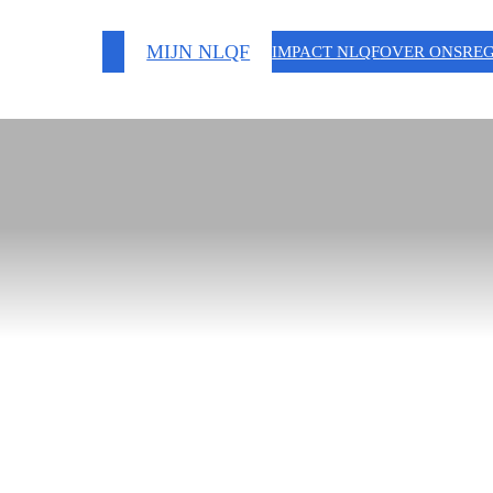
MIJN NLQF
IMPACT NLQF
OVER ONS
REG