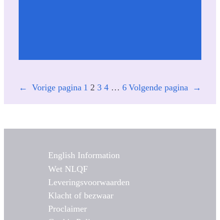
←
Vorige pagina
1
2
3
4
…
6
Volgende pagina
→
English Information
Wet NLQF
Leveringsvoorwaarden
Klacht of bezwaar
Proclaimer