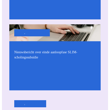
Actueel
, 
Wetgeving & beleid
Nieuwsbericht over einde aanloopfase SLIM-
scholingssubsidie
Actueel
, 
Dit is het NLQF