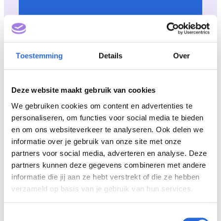
Actueel
Toestemming
Details
Over
Deze website maakt gebruik van cookies
Verrijk het contractonderwijs van mbo en ho met NLQF-
ingeschaalde opleidingen!
We gebruiken cookies om content en advertenties te
personaliseren, om functies voor social media te bieden
en om ons websiteverkeer te analyseren. Ook delen we
informatie over je gebruik van onze site met onze
partners voor social media, adverteren en analyse. Deze
partners kunnen deze gegevens combineren met andere
informatie die jij aan ze hebt verstrekt of die ze hebben
verzameld op basis van je gebruik van hun services.
Actueel
T