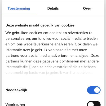
Onderwerpen
Toestemming
Details
Over
Inschaling
(
1
)
LLO
(
0
)
Deze website maakt gebruik van cookies
Leeruitkomsten
(
0
)
We gebruiken cookies om content en advertenties te
Kwalificaties
(
0
)
personaliseren, om functies voor social media te bieden
Diploma
(
0
)
en om ons websiteverkeer te analyseren. Ook delen we
NCP
(
0
)
informatie over je gebruik van onze site met onze
partners voor social media, adverteren en analyse. Deze
Zichtbaarheid
(
0
)
partners kunnen deze gegevens combineren met andere
Internationaal
(
0
)
informatie die jij aan ze hebt verstrekt of die ze hebben
NLQF-register
(
0
)
verzameld op basis van je gebruik van hun services.
Validiteit
(
0
)
Examinering
(
0
)
Toestemmingsselectie
Leeroverzicht
(
0
)
Noodzakelijk
Contractonderwijs
(
0
)
SLIM-scholingssubsidie
(
0
)
Voorkeuren