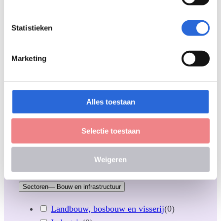
RIO
(
0
)
Transparantie
(
0
)
Statistieken
Arbeidsmarkt
(
0
)
Wetgeving & beleid
(
0
)
Marketing
Doelgroepen
Opleider (non-formeel)
(
1
)
Alles toestaan
Opleider (formeel)
(
0
)
Werkgever
(
0
)
Selectie toestaan
Lerende (professional)
(
0
)
Beleidsmaker
(
1
)
Weigeren
Brancheorganisatie
(
1
)
Sectoren
— Bouw en infrastructuur
Landbouw, bosbouw en visserij
(
0
)