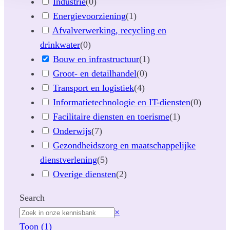
Industrie
(
0
)
Energievoorziening
(
1
)
Afvalverwerking, recycling en
drinkwater
(
0
)
Bouw en infrastructuur
(
1
)
Groot- en detailhandel
(
0
)
Transport en logistiek
(
4
)
Informatietechnologie en IT-diensten
(
0
)
Facilitaire diensten en toerisme
(
1
)
Onderwijs
(
7
)
Gezondheidszorg en maatschappelijke
dienstverlening
(
5
)
Overige diensten
(
2
)
Search
Z
×
o
Toon
(
1
)