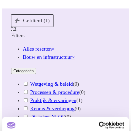
Gefilterd (1)
Filters
Alles resetten
×
Bouw en infrastructuur
×
Categorieën
Wetgeving & beleid
(
0
)
Processen & procedure
(
0
)
Praktijk & ervaringen
(
1
)
Kennis & verdieping
(
0
)
Dit is het NLQF
(
0
)
Actueel
(
0
)