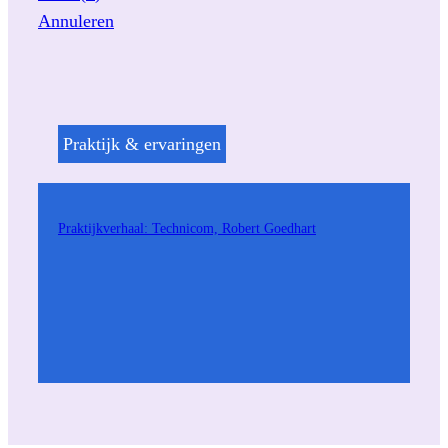
e
Annuleren
k
Praktijk & ervaringen
Praktijkverhaal: Technicom, Robert Goedhart