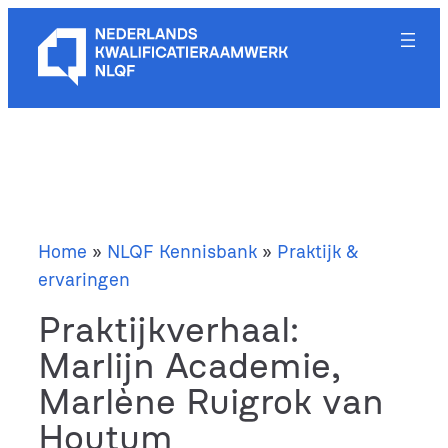
Ga
naar
de
inhoud
Home
»
NLQF Kennisbank
»
Praktijk &
ervaringen
Praktijkverhaal:
Marlijn Academie,
Marlène Ruigrok van
Houtum