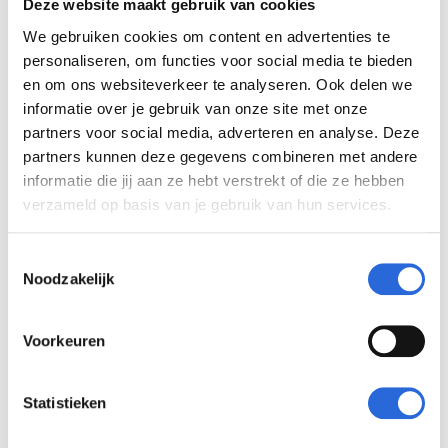
“Voor mij gaat NLQF uiteindelijk
Deze website maakt gebruik van cookies
niet over een kader of een
We gebruiken cookies om content en advertenties te
systeem. Het gaat over kansen. En
personaliseren, om functies voor social media te bieden
en om ons websiteverkeer te analyseren. Ook delen we
het recht, voorrecht voor iedereen
informatie over je gebruik van onze site met onze
om zich een heel leven lang te
partners voor social media, adverteren en analyse. Deze
mogen blijven ontwikkelen. Ik heb
partners kunnen deze gegevens combineren met andere
altijd geloofd – als directeur, maar
informatie die jij aan ze hebt verstrekt of die ze hebben
vooral als moeder van Carmen –
verzameld op basis van je gebruik van hun services.
dat iedereen mag blijven leren.
Dat ontwikkeling niet stopt als
T
Noodzakelijk
iemand niet in het standaard
o
e
plaatje past. Dat trots en
s
zelfvertrouwen groeien wanneer je
Voorkeuren
t
erkenning krijgt voor wat je kunt.
e
Toen Carmen haar diploma
m
Statistieken
behaalde, zag ik wat dat met haar
m