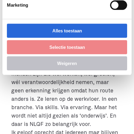
deed. Het was niet alleen een
i
Marketing
n
papiertje. Het was trots,
g
zelfvertrouwen. bevestiging. Het
s
was: ik hoor erbij. Ik doe mee. Dat
s
Alles toestaan
gun je toch iedereen?”
e
l
Selectie toestaan
e
“Dat gevoel is precies waarom wij
c
Weigeren
praktijkleren uitvoeren. Omdat er zoveel
t
i
mensen zijn die wél werken, wél groeien,
e
wél verantwoordelijkheid nemen, maar
geen erkenning krijgen omdat hun route
anders is. Ze leren op de werkvloer. In een
branche. Via skills. Via ervaring. Maar het
wordt niet altijd gezien als ‘onderwijs’. En
daar is NLQF zo belangrijk voor.
Ik geloof oprecht dat iedereen mag blijven