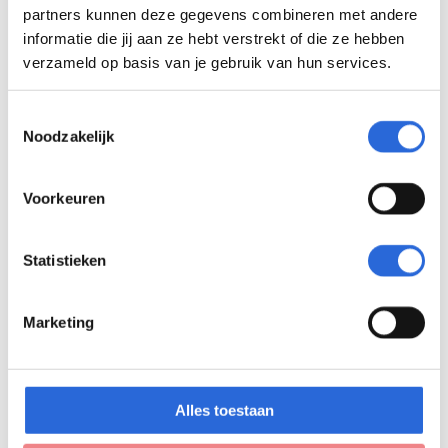
Industrie
(
0
)
partners kunnen deze gegevens combineren met andere
Energievoorziening
(
0
)
informatie die jij aan ze hebt verstrekt of die ze hebben
Afvalverwerking, recycling en
verzameld op basis van je gebruik van hun services.
drinkwater
(
0
)
Bouw en infrastructuur
(
0
)
Toestemmingsselectie
Noodzakelijk
Groot- en detailhandel
(
0
)
Transport en logistiek
(
0
)
Informatietechnologie en IT-diensten
(
0
)
Voorkeuren
Facilitaire diensten en toerisme
(
0
)
Onderwijs
(
3
)
Statistieken
Gezondheidszorg en maatschappelijke
dienstverlening
(
0
)
Marketing
Overige diensten
(
0
)
Search
Alles toestaan
Z
×
o
Toon
(
5
)