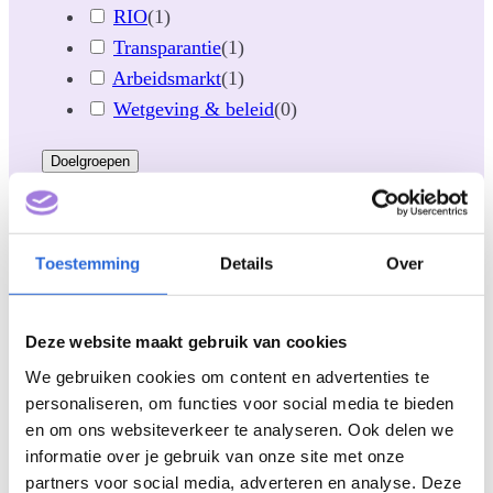
RIO
(
1
)
Transparantie
(
1
)
Arbeidsmarkt
(
1
)
Wetgeving & beleid
(
0
)
Doelgroepen
Opleider (non-formeel)
(
3
)
Opleider (formeel)
(
0
)
Toestemming
Details
Over
Werkgever
(
0
)
Lerende (professional)
(
0
)
Beleidsmaker
(
1
)
Deze website maakt gebruik van cookies
Brancheorganisatie
(
2
)
We gebruiken cookies om content en advertenties te
personaliseren, om functies voor social media te bieden
Sectoren
en om ons websiteverkeer te analyseren. Ook delen we
informatie over je gebruik van onze site met onze
Landbouw, bosbouw en visserij
(
0
)
partners voor social media, adverteren en analyse. Deze