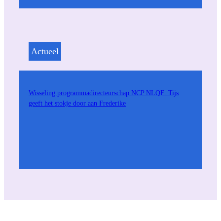
Actueel
Wisseling programmadirecteurschap NCP NLQF: Tijs
geeft het stokje door aan Frederike