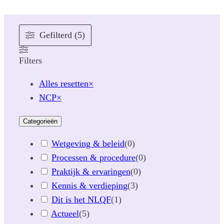
Gefilterd (5)
Filters
Alles resetten
×
NCP
×
Categorieën
Wetgeving & beleid
(
0
)
Processen & procedure
(
0
)
Praktijk & ervaringen
(
0
)
Kennis & verdieping
(
3
)
Dit is het NLQF
(
1
)
Actueel
(
5
)