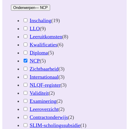
Onderwerpen
— NCP
Inschaling
(
19
)
LLO
(
9
)
Leeruitkomsten
(
8
)
Kwalificaties
(
6
)
Diploma
(
5
)
NCP
(
5
)
Zichtbaarheid
(
3
)
Internationaal
(
3
)
NLQF-register
(
3
)
Validiteit
(
2
)
Examinering
(
2
)
Leeroverzicht
(
2
)
Contractonderwijs
(
2
)
SLIM-scholingssubsidie
(
1
)