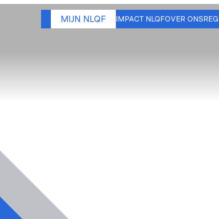
MIJN NLQF
IMPACT NLQF
OVER ONS
REG