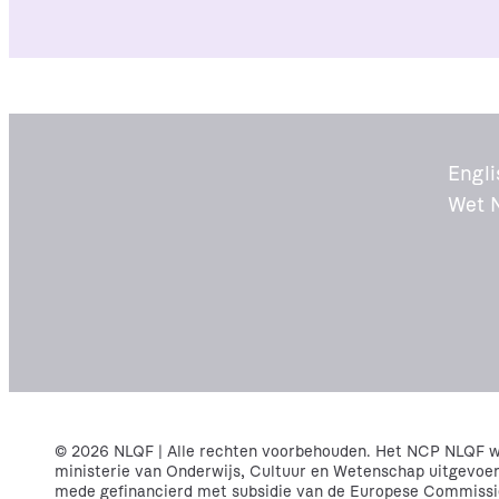
e
k
Engli
Wet 
© 2026 NLQF | Alle rechten voorbehouden. Het NCP NLQF wo
ministerie van Onderwijs, Cultuur en Wetenschap uitgevoe
mede gefinancierd met subsidie van de Europese Commissi