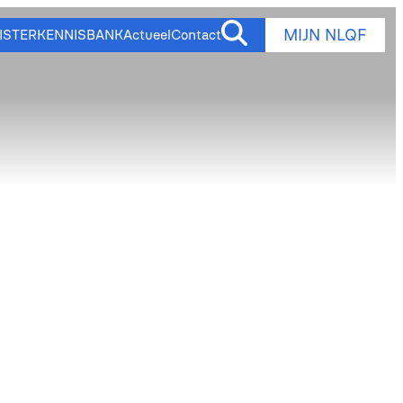
MIJN NLQF
ISTER
KENNISBANK
Actueel
Contact