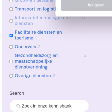
Groot- en detailhandel
0
Weigeren
m
Transport en logistiek
4
m
Informatietechnologie en IT-
0
i
diensten
n
g
Facilitaire diensten en
1
s
toerisme
s
Onderwijs
7
e
l
Gezondheidszorg en
5
e
maatschappelijke
c
dienstverlening
t
Overige diensten
2
i
e
Search
Z
o