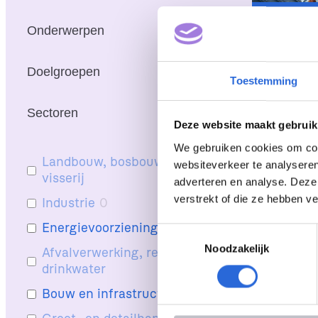
Onderwerpen
Praktijkv
Sparidan
Doelgroepen
Toestemming
Sectoren
Deze website maakt gebruik
We gebruiken cookies om cont
Landbouw, bosbouw en
0
websiteverkeer te analyseren
visserij
adverteren en analyse. Deze
verstrekt of die ze hebben v
Industrie
0
Energievoorziening
1
T
Noodzakelijk
o
Afvalverwerking, recycling en
0
e
drinkwater
s
Bouw en infrastructuur
1
t
e