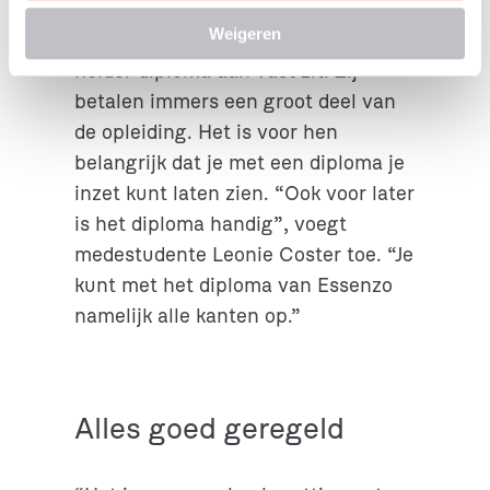
je de opleiding van
c
Weigeren
Essenzo volgt, is het fijn dat er een
t
i
helder diploma aan vast zit. Zij
e
betalen immers een groot deel van
de opleiding. Het is voor hen
belangrijk dat je met een diploma je
inzet kunt laten zien. “Ook voor later
is het diploma handig”, voegt
medestudente Leonie Coster toe. “Je
kunt met het diploma van Essenzo
namelijk alle kanten op.”
Alles goed geregeld