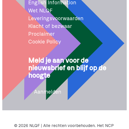
English Information
Wet NLQF
Leveringsvoorwaarden
Klacht of bezwaar
Proclaimer
Cookie Policy
Meld je aan voor de
nieuwsbrief en blijf op de
hoogte
Aanmelden
© 2026 NLQF | Alle rechten voorbehouden. Het NCP