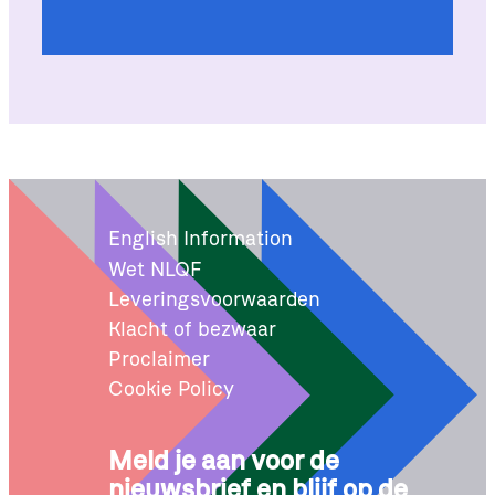
English Information
Wet NLQF
Leveringsvoorwaarden
Klacht of bezwaar
Proclaimer
Cookie Policy
Meld je aan voor de
nieuwsbrief en blijf op de