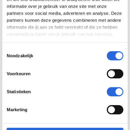
informatie over je gebruik van onze site met onze
partners voor social media, adverteren en analyse. Deze
partners kunnen deze gegevens combineren met andere
informatie die jij aan ze hebt verstrekt of die ze hebben
verzameld op basis van je gebruik van hun services.
Processen & procedure
T
Noodzakelijk
o
Richtlijnen diploma/certificaat NLQF
e
s
Voorkeuren
t
e
m
Statistieken
m
i
Marketing
n
g
Processen & procedure
s