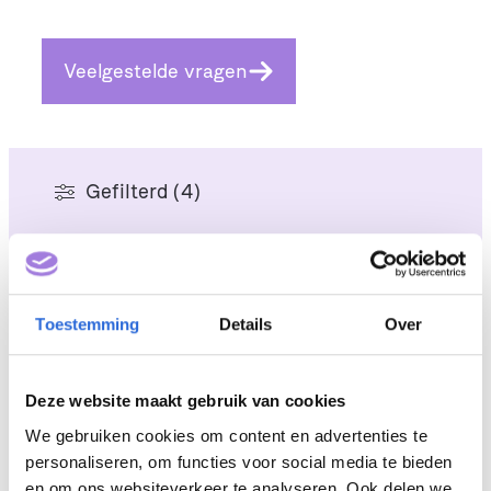
Veelgestelde vragen
Gefilterd (4)
Processen & procedure
Toestemming
Details
Over
Deze website maakt gebruik van cookies
Zo kies je een passend NLQF-niveau voor jouw
opleiding
We gebruiken cookies om content en advertenties te
personaliseren, om functies voor social media te bieden
en om ons websiteverkeer te analyseren. Ook delen we