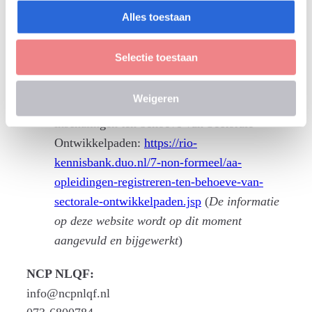
050-5997738
Alles toestaan
De kennisbank van RIO:
Selectie toestaan
Kennisbank RIO:
https://rio-
kennisbank.duo.nl/index.jsp
Weigeren
Opleidingen registreren met NLQF-
inschalingen ten behoeve van Sectorale
Ontwikkelpaden:
https://rio-
kennisbank.duo.nl/7-non-formeel/aa-
opleidingen-registreren-ten-behoeve-van-
sectorale-ontwikkelpaden.jsp
(
De informatie
op deze website wordt op dit moment
aangevuld en bijgewerkt
)
NCP NLQF:
info@ncpnlqf.nl