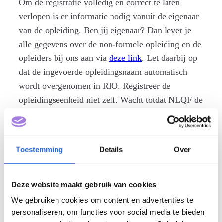
Om de registratie volledig en correct te laten
verlopen is er informatie nodig vanuit de eigenaar
van de opleiding. Ben jij eigenaar? Dan lever je
alle gegevens over de non-formele opleiding en de
opleiders bij ons aan via
deze link
. Let daarbij op
dat de ingevoerde opleidingsnaam automatisch
wordt overgenomen in RIO. Registreer de
opleidingseenheid niet zelf. Wacht totdat NLQF de
opleidingseenheid heeft toegevoegd aan RIO. Op
het moment dat de opleidingseenheid toch
geregistreerd is in RIO kan de verkeerde
Toestemming
Details
Over
informatie ontsloten worden. Als de
opleidingseenheid al geregistreerd is in RIO,
geef dan ook de opleidingseenheidscode (O-code)
Deze website maakt gebruik van cookies
aan ons door, zodat de inschaling aan de juiste
We gebruiken cookies om content en advertenties te
opleiding kan worden gekoppeld.
personaliseren, om functies voor social media te bieden