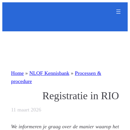
Ga
naar
de
inhoud
Home
»
NLQF Kennisbank
»
Processen &
procedure
Registratie in RIO
11 maart 2026
We informeren je graag over de manier waarop het