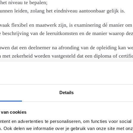
het niveau te bepalen;
kunnen leiden, zolang het eindniveau aantoonbaar gelijk is.
aak flexibel en maatwerk zijn, is examinering dé manier om he
beschrijving van de leeruitkomsten en de manier waarop de
wen dat een deelnemer na afronding van de opleiding kan w
n met zekerheid worden vastgesteld dat een diploma of certifi
 kan het NLQF-niveau niet goed worden onderbouwd. In deze 
Details
 van cookies
ent en advertenties te personaliseren, om functies voor social
ng.
. Ook delen we informatie over je gebruik van onze site met onz