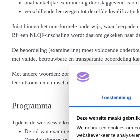
onafhankelijke examinering doorslaggevend is om 
verschillende leerwegen tot dezelfde kwalificatie 
Juist binnen het non-formele onderwijs, waar leerpaden v
Bij een NLQF-inschaling wordt daarom gekeken naar de 
De beoordeling (examinering) moet voldoende onderbou
met valide, betrouwbare en transparante beoordeling ka
Met andere woorden: zonder onafhankelijke examinering
leeruitkomsten en inschaling in het NLQF centraal.
Toestemming
Programma
Deze website maakt gebruik
Tijdens de werksessie krijg je inzicht in:
We gebruiken cookies om cont
De rol van examinering binnen een NLQF-inschali
websiteverkeer te analyseren