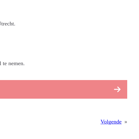
trecht.
l te nemen.
Volgende
»