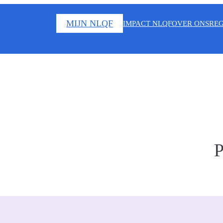
MIJN NLQF
IMPACT NLQF
OVER ONS
REG
P