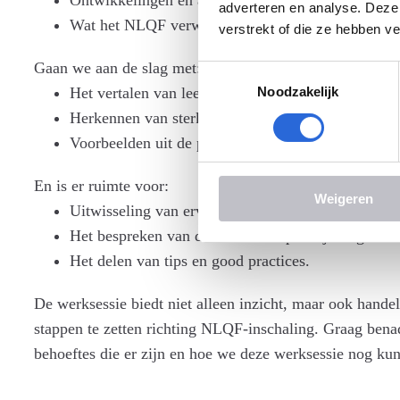
Ontwikkelingen en aandachtspunten rondom toetsen
adverteren en analyse. Deze
Wat het NLQF verwacht op het gebied van een ona
verstrekt of die ze hebben v
Gaan we aan de slag met:
Toestemmingsselectie
Het vertalen van leeruitkomsten naar passende be
Noodzakelijk
Herkennen van sterke en kwetsbare punten in je e
Voorbeelden uit de praktijk van NLQF-inschalinge
En is er ruimte voor:
Weigeren
Uitwisseling van ervaringen tussen opleiders.
Het bespreken van dilemma’s en praktijkvragen.
Het delen van tips en good practices.
De werksessie biedt niet alleen inzicht, maar ook hande
stappen te zetten richting NLQF-inschaling. Graag benad
behoeftes die er zijn en hoe we deze werksessie nog ku