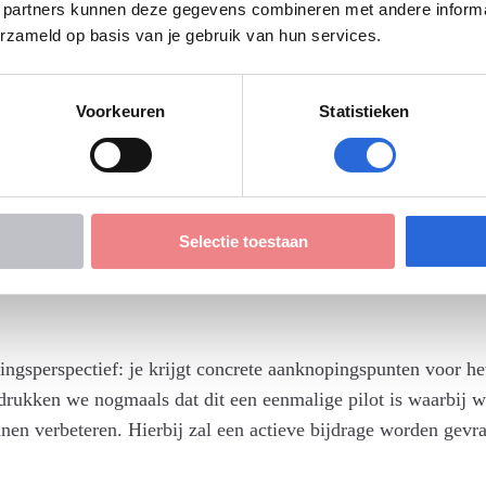
 in het non-formele onderwijs.
 partners kunnen deze gegevens combineren met andere informati
fhankelijke beoordeling.
erzameld op basis van je gebruik van hun services.
oordelingsvormen.
Voorkeuren
Statistieken
igen examenpraktijk.
n.
Selectie toestaan
lingsperspectief: je krijgt concrete aanknopingspunten voor h
rukken we nogmaals dat dit een eenmalige pilot is waarbij we
nnen verbeteren. Hierbij zal een actieve bijdrage worden gev