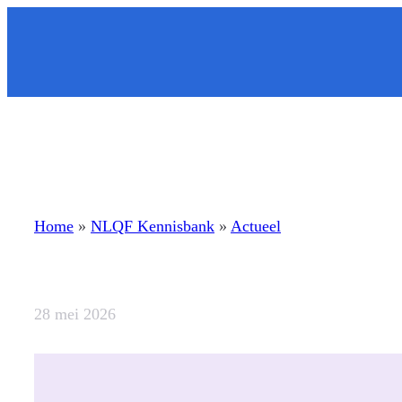
Ga
naar
de
inhoud
Home
»
NLQF Kennisbank
»
Actueel
28 mei 2026