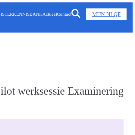
MIJN NLQF
ISTER
KENNISBANK
Actueel
Contact
ilot werksessie Examinering