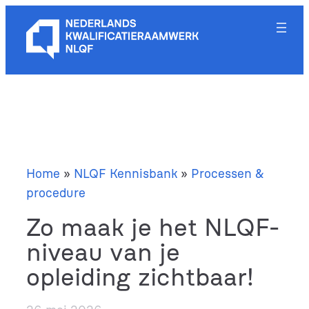
Ga
naar
de
inhoud
Home
»
NLQF Kennisbank
»
Processen &
procedure
Zo maak je het NLQF-
niveau van je
opleiding zichtbaar!