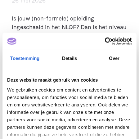
26 mei 2026
Is jouw (non-formele) opleiding
ingeschaald in het NLQF? Dan is het niveau
van de leeruitkomsten inzichtelijk voor
lerenden en werkgevers. Dit betekent
alleen niet dat het niveau van jouw
Toestemming
Details
Over
opleiding daadwerkelijk zichtbaar is. Wil je
weten hoe je het NLQF-niveau zichtbaar
kunt maken voor anderen? Lees dan verder.
Deze website maakt gebruik van cookies
We gebruiken cookies om content en advertenties te
personaliseren, om functies voor social media te bieden
Zichtbaarheid,
en om ons websiteverkeer te analyseren. Ook delen we
informatie over je gebruik van onze site met onze
hoe dan? En Waar?
partners voor social media, adverteren en analyse. Deze
partners kunnen deze gegevens combineren met andere
Deel jouw
informatie die jij aan ze hebt verstrekt of die ze hebben