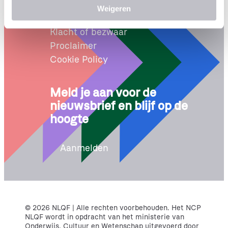
Wet NLQF
Weigeren
t
Leveringsvoorwaarden
i
Klacht of bezwaar
e
Proclaimer
Cookie Policy
Meld je aan voor de
nieuwsbrief en blijf op de
hoogte
Aanmelden
© 2026 NLQF | Alle rechten voorbehouden. Het NCP
NLQF wordt in opdracht van het ministerie van
Onderwijs, Cultuur en Wetenschap uitgevoerd door