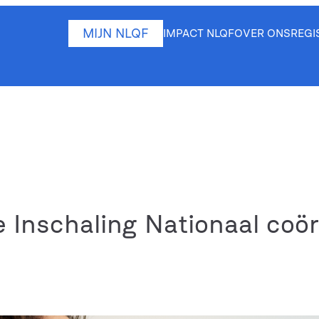
MIJN NLQF
IMPACT NLQF
OVER ONS
REGI
 Inschaling Nationaal coö