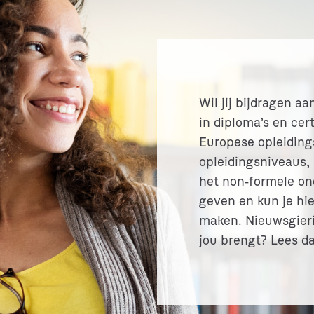
Wil jij bijdragen aa
in diploma’s en cer
Europese opleiding
opleidingsniveaus,
het non‑formele ond
geven en kun je hie
maken. Nieuwsgieri
jou brengt? Lees da