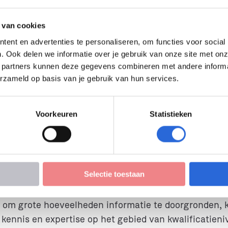
 van cookies
or het beoordelen van de inschalingsaanvragen van o
 van elke aanvraag wordt gedaan door twee onderwij
ent en advertenties te personaliseren, om functies voor social
. Ook delen we informatie over je gebruik van onze site met onz
advies op als basis voor besluitvorming door de Pro
 partners kunnen deze gegevens combineren met andere informati
erzameld op basis van je gebruik van hun services.
onafhankelijke leden, waarvan één lid de rol van voo
eid en zijn we op zoek naar drie extra leden. Om he
en afwisselend deelnemen aan de vergaderingen. De 
Voorkeuren
Statistieken
Selectie toestaan
 sleutelrol in het objectief beoordelen van complexe
 om grote hoeveelheden informatie te doorgronden,
 kennis en expertise op het gebied van kwalificatien