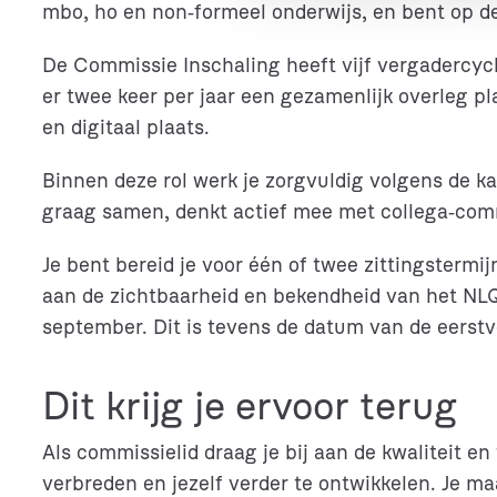
mbo, ho en non‑formeel onderwijs, en bent op de
s
s
De Commissie Inschaling heeft vijf vergadercycli
e
er twee keer per jaar een gezamenlijk overleg 
l
e
en digitaal plaats.
c
t
Binnen deze rol werk je zorgvuldig volgens de k
i
graag samen, denkt actief mee met collega‑comm
e
Je bent bereid je voor één of twee zittingstermi
aan de zichtbaarheid en bekendheid van het NLQ
september. Dit is tevens de datum van de eers
Dit krijg je ervoor terug
Als commissielid draag je bij aan de kwaliteit en
verbreden en jezelf verder te ontwikkelen. Je ma