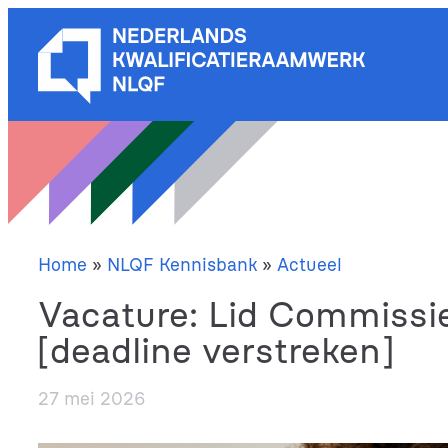
Ga
naar
de
inhoud
Home
»
NLQF Kennisbank
»
Actueel
Vacature: Lid Commissie
[deadline verstreken]
27 mei 2026