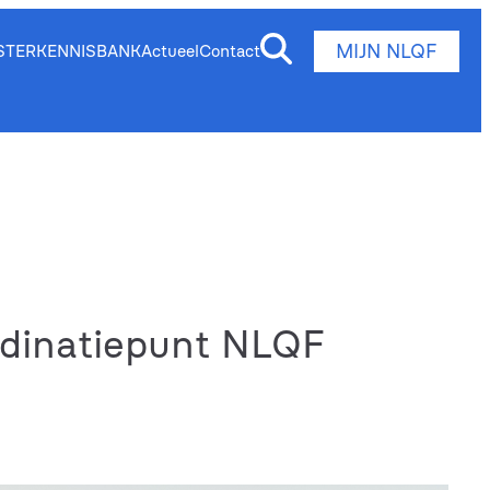
MIJN NLQF
STER
KENNISBANK
Actueel
Contact
rdinatiepunt NLQF