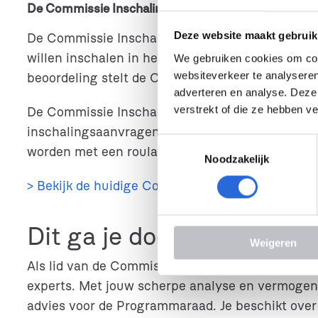
De Commissie Inschaling
Deze website maakt gebruik
De Commissie Inschaling is verantwoordelijk vo
willen inschalen in het NLQF. De voorbereiding
We gebruiken cookies om cont
websiteverkeer te analyseren
beoordeling stelt de Commissie Inschaling een 
adverteren en analyse. Deze
verstrekt of die ze hebben v
De Commissie Inschaling bestaat nu nog uit vier 
inschalingsaanvragen wordt de Commissie uitgebr
T
worden met een roulatiesysteem waarbij de led
Noodzakelijk
o
e
> Bekijk de huidige Commissie Inschaling
s
t
e
Dit ga je doen
Weigeren
m
m
Als lid van de Commissie Inschaling heb jij een
i
experts. Met jouw scherpe analyse en vermogen
n
advies voor de Programmaraad. Je beschikt over
g