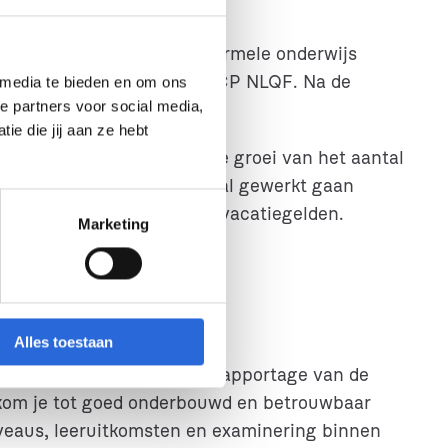
rganisaties die hun non-formele onderwijs
skundige experts van het NCP NLQF. Na de
 media te bieden en om ons
e partners voor social media,
grammaraad.
e die jij aan ze hebt
rzitter vervult. Vanwege de groei van het aantal
t werk goed te verdelen, zal gewerkt gaan
leden werken op basis van vacatiegelden.
Marketing
Alles toestaan
 aanvragen op basis van de rapportage van de
 kom je tot goed onderbouwd en betrouwbaar
iveaus, leeruitkomsten en examinering binnen