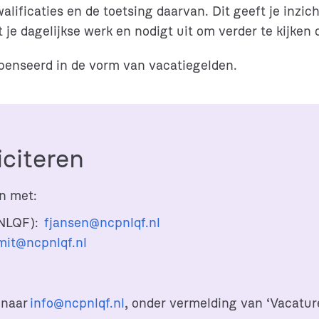
kwalificaties en de toetsing daarvan. Dit geeft je inz
t je dagelijkse werk en nodigt uit om verder te kijken
mpenseerd in de vorm van vacatiegelden.
iciteren
n met:
 NLQF):
fjansen@ncpnlqf.nl
mit@ncpnlqf.nl
6 naar
info@ncpnlqf.nl
, onder vermelding van ‘Vacatur