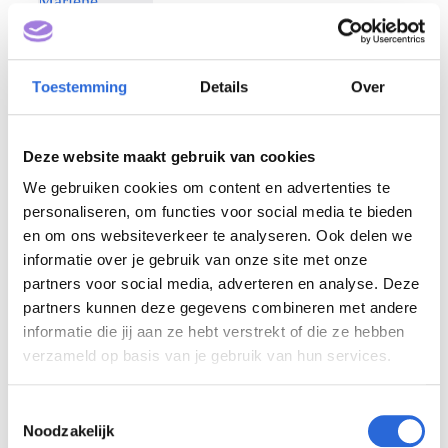
betekend. Wie ben je en wat doe je voor
welke organisatie? “Mijn naam is ir. Marlène
Ruigrok van Houtum en ik ben directeur van
Marlijn Academie. Wij zijn een erkende
Toestemming
Details
Over
mbo-onderwijsinstelling, gespecialiseerd in
praktijkleren, en waren in 2024…
lees verder
Deze website maakt gebruik van cookies
Praktijkverhaal:
We gebruiken cookies om content en advertenties te
5 februari
Essenzo
2026
personaliseren, om functies voor social media te bieden
en om ons websiteverkeer te analyseren. Ook delen we
Zeker bij een opleiding waar de studenten
informatie over je gebruik van onze site met onze
relatief weinig bij de opleiding aanwezig zijn
partners voor social media, adverteren en analyse. Deze
en dan ook nog eens opereren in een
partners kunnen deze gegevens combineren met andere
internationaal werkveld, is een NLQF-
informatie die jij aan ze hebt verstrekt of die ze hebben
inschaling een belangrijke houvast. “Het
verzameld op basis van je gebruik van hun services.
mooie is dat we dankzij NLQF de
leeruitkomsten helder hebben”, meent
Essenzo-directeur Dirk Goijert. “Daardoor
T
Noodzakelijk
werk je doelgericht ergens naartoe.” In dit
o