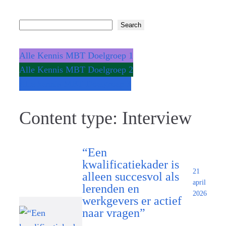
S
Search
e
a
Alle Kennis MBT Doelgroep 1
r
Alle Kennis MBT Doelgroep 2
c
Alle kennis MBT Doelgroep 3
h
Content type:
Interview
“Een
kwalificatiekader is
21
alleen succesvol als
april
lerenden en
2026
werkgevers er actief
naar vragen”