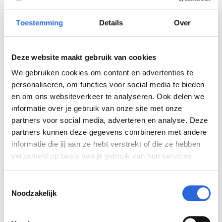
met het bachelor-niveau. Ook het feit dat
er een koppeling is met het European
Toestemming
Details
Over
Qualification Framework, het EQF, is
waardevol in de communicatie over de
Deze website maakt gebruik van cookies
opleidingen en de waarde van de NIMA-
We gebruiken cookies om content en advertenties te
diploma’s. Zeker omdat we het hier hebben
personaliseren, om functies voor social media te bieden
over een internationale markt.”
en om ons websiteverkeer te analyseren. Ook delen we
Voorbereidingen
informatie over je gebruik van onze site met onze
partners voor social media, adverteren en analyse. Deze
validiteitsverzoek
partners kunnen deze gegevens combineren met andere
informatie die jij aan ze hebt verstrekt of die ze hebben
verzameld op basis van je gebruik van hun services.
“Bij validiteit gaat het om de organisatie. Je
moet met bewijsstukken aantonen dat je
T
organisatie goed in elkaar zit wat betreft
Noodzakelijk
o
continuïteit, kwaliteitsborging maar vooral
e
voor examinering. Wij hebben een aantal
s