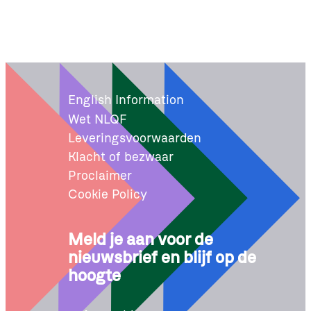
English Information
Wet NLQF
Leveringsvoorwaarden
Klacht of bezwaar
Proclaimer
Cookie Policy
Meld je aan voor de
nieuwsbrief en blijf op de
hoogte