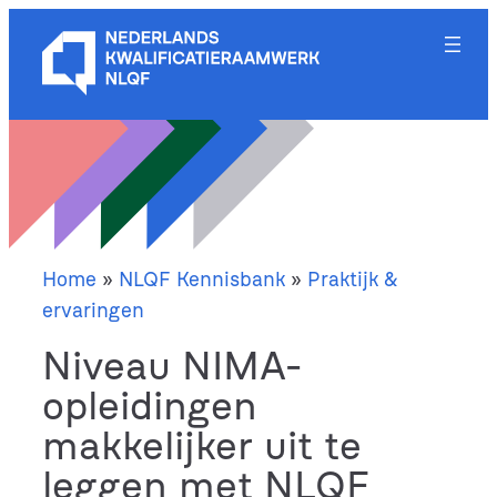
Ga
naar
de
inhoud
Home
»
NLQF Kennisbank
»
Praktijk &
ervaringen
Niveau NIMA-
opleidingen
makkelijker uit te
leggen met NLQF