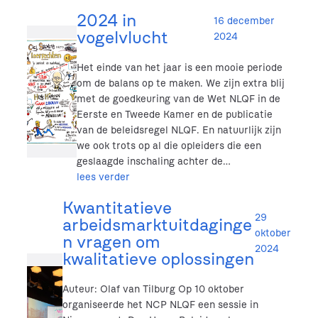
2024 in
16 december
vogelvlucht
2024
Het einde van het jaar is een mooie periode
om de balans op te maken. We zijn extra blij
met de goedkeuring van de Wet NLQF in de
Eerste en Tweede Kamer en de publicatie
van de beleidsregel NLQF. En natuurlijk zijn
we ook trots op al die opleiders die een
geslaagde inschaling achter de…
lees verder
Kwantitatieve
29
arbeidsmarktuitdaginge
oktober
n vragen om
2024
kwalitatieve oplossingen
Auteur: Olaf van Tilburg Op 10 oktober
organiseerde het NCP NLQF een sessie in