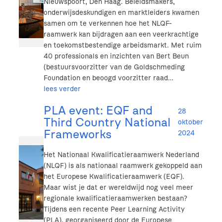
Nieuwspoort, Den Haag. Beleidsmakers,
onderwijsdeskundigen en marktleiders kwamen
samen om te verkennen hoe het NLQF-
raamwerk kan bijdragen aan een veerkrachtige
en toekomstbestendige arbeidsmarkt. Met ruim
40 professionals en inzichten van Bert Beun
(bestuursvoorzitter van de Goldschmeding
Foundation en beoogd voorzitter raad…
lees verder
PLA event: EQF and
28
Third Country National
oktober
Frameworks
2024
Het Nationaal Kwalificatieraamwerk Nederland
(NLQF) is als nationaal raamwerk gekoppeld aan
het Europese Kwalificatieraamwerk (EQF).
Maar wist je dat er wereldwijd nog veel meer
regionale kwalificatieraamwerken bestaan?
Tijdens een recente Peer Learning Activity
(PLA), georganiseerd door de Europese