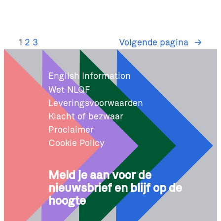
1
2
3
Volgende pagina
→
English Information
Wet NLQF
Leveringsvoorwaarden
Klacht of bezwaar
Proclaimer
Cookie Policy
Meld je aan voor de
nieuwsbrief en blijf op de
hoogte