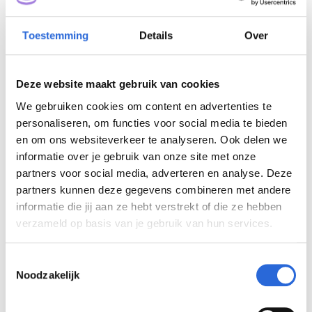
n
lees verder
Toestemming
Details
Over
50 jaar CEDEFOP!
27 mei 2025
Deze website maakt gebruik van cookies
We gebruiken cookies om content en advertenties te
Cedefop vierde haar 50-jarig bestaan met een
personaliseren, om functies voor social media te bieden
conferentie in Brussel op 27 mei 2025 met het
en om ons websiteverkeer te analyseren. Ook delen we
thema “Shaping the future of learning and skills
informatie over je gebruik van onze site met onze
in Europe”. De bijeenkomst bracht
beleidsmakers, sociale partners, opleiders en
partners voor social media, adverteren en analyse. Deze
onderzoekers samen om te reflecteren op de
partners kunnen deze gegevens combineren met andere
rol van vaardigheden, LLO en beroepsonderwijs
informatie die jij aan ze hebt verstrekt of die ze hebben
in een snel veranderende samenleving. Voor
verzameld op basis van je gebruik van hun services.
aanbieders van non-formele…
lees verder
T
Noodzakelijk
73 miljoen beschikbaar
o
6
voor SLIM-
e
april
s
2025