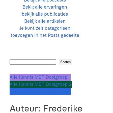
Bekijk alle podcasts
Bekik alle ervaringen
bekijk alle publicaties
Bekijk alle artikelen
Je kunt zelf categorieen
toevoegen in het Posts gedeelte
S
Search
e
a
Alle Kennis MBT Doelgroep 1
r
Alle Kennis MBT Doelgroep 2
c
Alle kennis MBT Doelgroep 3
h
Auteur:
Frederike