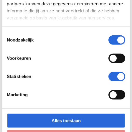
partners kunnen deze gegevens combineren met andere
informatie die jij aan ze hebt verstrekt of die ze hebben
verzameld op basis van je gebruik van hun services.
Toestemmingsselectie
Noodzakelijk
Voorkeuren
De leden van de Raad van Advies van het NCP
NLQF zijn:
Statistieken
Bert Beun, Goldschmeding Foundation (voorzitter)
Ciel Stevens, NRTO
Marketing
Gertrud van Erp, VNO NCW
Jan Pieter Daems, CNV
Jurriën Koops, Algemene Bond
Alles toestaan
Uitzendondernemingen (ABU)