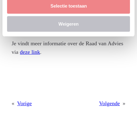
Marian Thunissen, Fontys en Universiteit Utrecht
Selectie toestaan
Weigeren
Je vindt meer informatie over de Raad van Advies
via
deze link
.
«
Vorige
Volgende
»