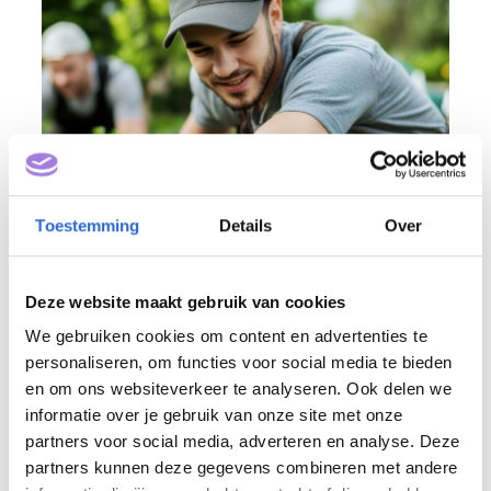
Toestemming
Details
Over
Deze website maakt gebruik van cookies
In de eerste aanvraagronde zijn
We gebruiken cookies om content en advertenties te
personaliseren, om functies voor social media te bieden
bijvoorbeeld al NLQF-ingeschaalde
en om ons websiteverkeer te analyseren. Ook delen we
opleidingen subsidiabel in de sectoren
informatie over je gebruik van onze site met onze
Bouw (
SVGO- Gaan in de Bouw –
partners voor social media, adverteren en analyse. Deze
Opleidingen
), Energie (O&O fonds PLb en
partners kunnen deze gegevens combineren met andere