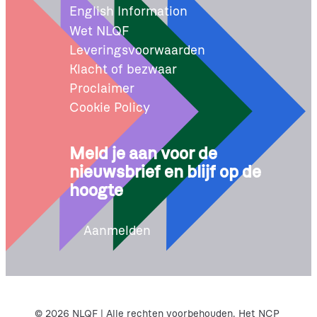
English Information
Wet NLQF
Leveringsvoorwaarden
Klacht of bezwaar
Proclaimer
Cookie Policy
Meld je aan voor de
nieuwsbrief en blijf op de
hoogte
Aanmelden
© 2026 NLQF | Alle rechten voorbehouden. Het NCP