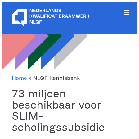
Ga
naar
de
inhoud
Home
»
NLQF Kennisbank
73 miljoen
beschikbaar voor
SLIM-
scholingssubsidie