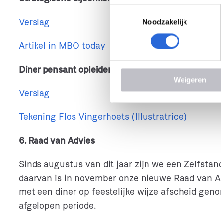
T
Verslag
Noodzakelijk
o
e
Artikel in MBO today
s
t
Diner pensant opleiders (Back to the future)
:
e
Weigeren
m
Verslag
m
i
Tekening Flos Vingerhoets (Illustratrice)
n
g
6. Raad van Advies
s
s
Sinds augustus van dit jaar zijn we een Zelfsta
e
l
daarvan is in november onze nieuwe Raad van Ad
e
met een diner op feestelijke wijze afscheid gen
c
afgelopen periode.
t