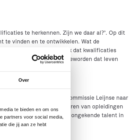
icaties te herkennen. Zijn we daar al?’. Op dit
t te vinden en te ontwikkelen. Wat de
naal kwalificatieraamwerk dat kwalificaties
raal bindend raamwerk is geworden dat leven
Over
12,5 jaar geleden door de commissie Leijnse naar
er pensant met onze eigenaren van opleidingen
 media te bieden en om ons
ent voor LLO, o.a. voor het ongekende talent in
e partners voor social media,
e die jij aan ze hebt