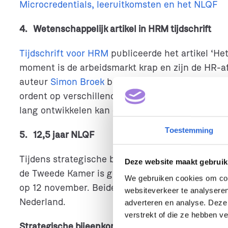
Microcredentials, leeruitkomsten en het NLQF
4. Wetenschappelijk artikel in HRM tijdschrift
Tijdschrift voor HRM
publiceerde het artikel ‘He
moment is de arbeidsmarkt krap en zijn de HR-af
auteur
Simon Broek
betreft vinden HR-afdelinge
ordent op verschillende niveaus van complexite
lang ontwikkelen kan ondersteunen, is het raam
Toestemming
5. 12,5 jaar NLQF
Tijdens strategische bijeenkomsten in oktober e
Deze website maakt gebruik
de Tweede Kamer is gebracht. Dat deden we tijd
We gebruiken cookies om cont
op 12 november. Beide bijeenkomsten lieten zien 
websiteverkeer te analyseren
Nederland.
adverteren en analyse. Deze
verstrekt of die ze hebben v
Strategische bijeenkomst: