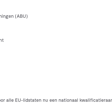
mingen (ABU)
ht
rdoor alle EU-lidstaten nu een nationaal kwalificatie