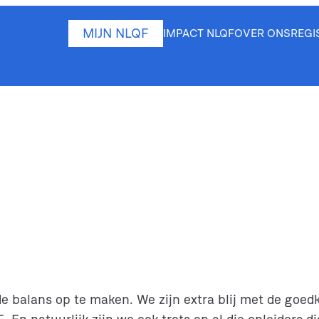
MIJN NLQF
IMPACT NLQF
OVER ONS
REGI
de balans op te maken. We zijn extra blij met de go