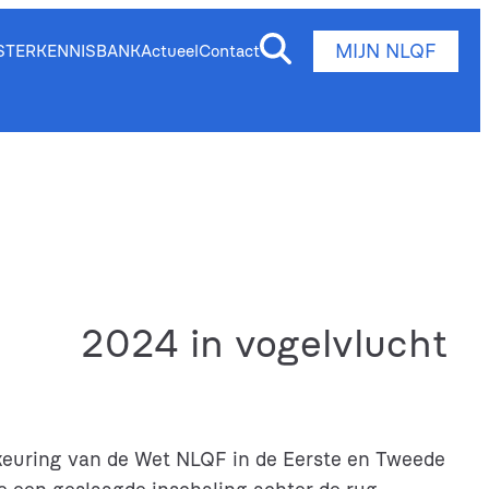
MIJN NLQF
STER
KENNISBANK
Actueel
Contact
2024 in vogelvlucht
edkeuring van de Wet NLQF in de Eerste en Tweede