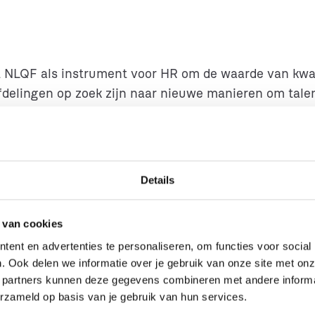
t NLQF als instrument voor HR om de waarde van kwalif
delingen op zoek zijn naar nieuwe manieren om talen
n deze manier in het HR-instrument ‘NLQF’; een natio
it en vaardigheden. Maar ondanks dat NLQF een cent
werk in Nederland nog onvoldoende ingeburgerd.
Details
n november stonden we stil bij het feit dat het NLQF 
 van cookies
ens een strategische lunch op 10 oktober en een din
ent en advertenties te personaliseren, om functies voor social
dat er veel perspectief is voor het NLQF: als instrum
. Ook delen we informatie over je gebruik van onze site met onz
 partners kunnen deze gegevens combineren met andere informati
erzameld op basis van je gebruik van hun services.