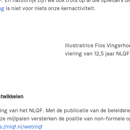
 En natuurlijk zijn we ook trots op al die opleiders 
ng
is niet voor niets onze kernactiviteit.
Illustratrice Flos Vingerh
viering van 12,5 jaar NLQ
ntwikkelen
ring van het NLQF. Met de publicatie van de beleids
Deze mijlpalen versterken de positie van non-formele 
s://nlqf.nl/wetnlqf