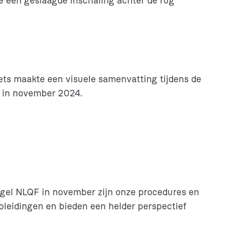
die een geslaagde inschaling achter de rug
oets maakte een visuele samenvatting tijdens de
F in november 2024.
regel NLQF in november zijn onze procedures en
opleidingen en bieden een helder perspectief