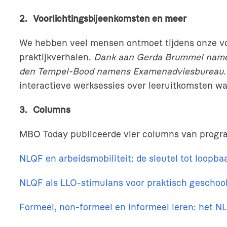
2. Voorlichtingsbijeenkomsten en meer
We hebben veel mensen ontmoet tijdens onze voo
praktijkverhalen.
Dank aan Gerda Brummel namen
den Tempel-Bood namens Examenadviesbureau. Mar
interactieve werksessies over leeruitkomsten w
3. Columns
MBO Today publiceerde vier columns van program
NLQF en arbeidsmobiliteit: de sleutel tot loopb
NLQF als LLO-stimulans voor praktisch geschoo
Formeel, non-formeel en informeel leren: het NL