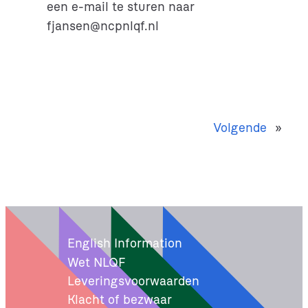
een e-mail te sturen naar
fjansen@ncpnlqf.nl
Volgende
»
English Information
Wet NLQF
Leveringsvoorwaarden
Klacht of bezwaar