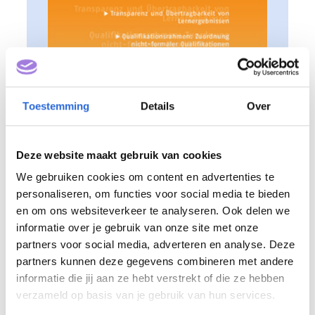
Benieuwd naar het artikel?
Dat vind
Toestemming
Details
Over
je via deze link.
Deze website maakt gebruik van cookies
Wil je ook graag de andere artikelen
lezen?
Via deze link kun je het hele
We gebruiken cookies om content en advertenties te
personaliseren, om functies voor social media te bieden
issue lezen!
en om ons websiteverkeer te analyseren. Ook delen we
informatie over je gebruik van onze site met onze
partners voor social media, adverteren en analyse. Deze
partners kunnen deze gegevens combineren met andere
informatie die jij aan ze hebt verstrekt of die ze hebben
verzameld op basis van je gebruik van hun services.
Frederike schreef het volgende over