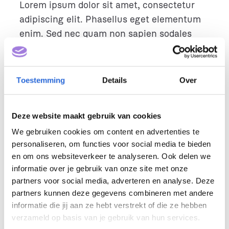
Lorem ipsum dolor sit amet, consectetur
adipiscing elit. Phasellus eget elementum
enim. Sed nec quam non sapien sodales
egestas. Lorem ipsum dolor sit amet,
consectetur adipiscing elit. Fusce in erat
pellentesque, maximus est a, commodo leo.
Toestemming
Details
Over
Proin molestie vel libero vel convallis. Nunc
urna elit, vulputate a fermentum eget,
Deze website maakt gebruik van cookies
feugiat ut odio. Donec sed consectetur
We gebruiken cookies om content en advertenties te
ipsum, a tempus lacus. Integer finibus,
personaliseren, om functies voor social media te bieden
arcu id dignissim aliquam, justo urna
en om ons websiteverkeer te analyseren. Ook delen we
eleifend quam, ac egestas elit nisi quis
informatie over je gebruik van onze site met onze
diam. Cras lacinia arcu ut nulla venenatis,
partners voor social media, adverteren en analyse. Deze
sed consectetur ipsum porta.
partners kunnen deze gegevens combineren met andere
informatie die jij aan ze hebt verstrekt of die ze hebben
Bekijk alle interviews
verzameld op basis van je gebruik van hun services.