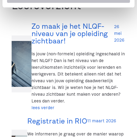
Leeroverzicht
i
e
Zo maak je het NLQF-
26
niveau van je opleiding
mei
zichtbaar!
2026
Is jouw (non-formele) opleiding ingeschaald in
het NLQF? Dan is het niveau van de
leeruitkomsten inzichtelijk voor lerenden en
werkgevers. Dit betekent alleen niet dat het
niveau van jouw opleiding daadwerkelijk
zichtbaar is. Wil je weten hoe je het NLQF-
niveau zichtbaar kunt maken voor anderen?
Lees dan verder.
lees verder
Registratie in RIO
11 maart 2026
We informeren je graag over de manier waarop