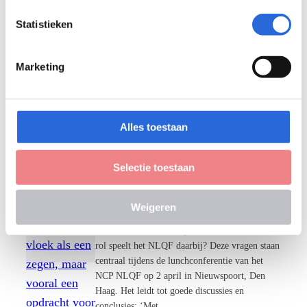
Onderwerp:
Statistieken
Internationaal
Marketing
Versnippering in LLO-
landschap zowel een
28
vloek als een zegen,
april
Alles toestaan
maar vooral een
2026
opdracht voor NLQF
Selectie toestaan
Verslag lunchconferentie NLQF 2 april 2026
Het landschap van een Leven Lang
Weigeren
Ontwikkelen (LLO) is versnipperd. Hoe
kunnen we hier duidelijkheid bieden en welke
rol speelt het NLQF daarbij? Deze vragen staan
centraal tijdens de lunchconferentie van het
NCP NLQF op 2 april in Nieuwspoort, Den
Haag. Het leidt tot goede discussies en
conclusies: ‘Met…