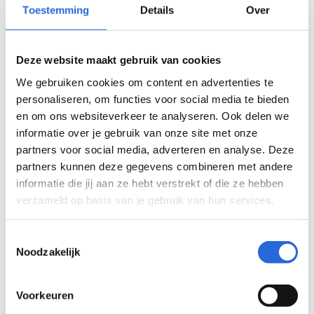
Toestemming
Details
Over
Bekijk alle interviews
Bekijk alle podcasts
Bekik alle ervaringen
Deze website maakt gebruik van cookies
bekijk alle publicaties
We gebruiken cookies om content en advertenties te
Bekijk alle artikelen
personaliseren, om functies voor social media te bieden
Je kunt zelf categorieen toevoegen in
en om ons websiteverkeer te analyseren. Ook delen we
het Posts gedeelte
informatie over je gebruik van onze site met onze
partners voor social media, adverteren en analyse. Deze
partners kunnen deze gegevens combineren met andere
informatie die jij aan ze hebt verstrekt of die ze hebben
verzameld op basis van je gebruik van hun services.
S
Search
e
Toestemmingsselectie
a
Alle Kennis MBT Doelgroep 1
Noodzakelijk
r
Alle Kennis MBT Doelgroep 2
c
Alle kennis MBT Doelgroep 3
Voorkeuren
h