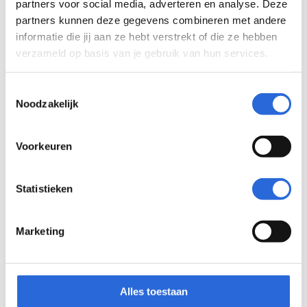
partners voor social media, adverteren en analyse. Deze
Commissie
partners kunnen deze gegevens combineren met andere
van
informatie die jij aan ze hebt verstrekt of die ze hebben
Bezwaar
verzameld op basis van je gebruik van hun services.
Toestemmingsselectie
Pieter Huisman
Noodzakelijk
Vacature
We doen het samen
Voorkeuren
Het inschalen van kwalificaties doen we niet
Statistieken
alleen. Onafhankelijke experts, auditoren,
commissies en de Programmaraad kijken met een
Marketing
scherp oog mee. Ze beoordelen aanvragen
zorgvuldig en volgens vaste procedures. Daarbij
staat integriteit en onafhankelijkheid voorop.
Alles toestaan
Iedereen die meewerkt, belooft zijn werk