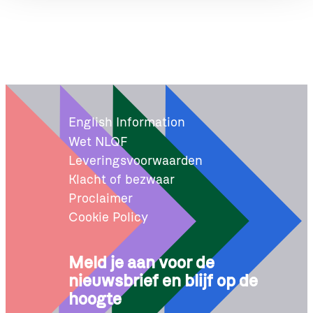
English Information
Wet NLQF
Leveringsvoorwaarden
Klacht of bezwaar
Proclaimer
Cookie Policy
Meld je aan voor de
nieuwsbrief en blijf op de
hoogte