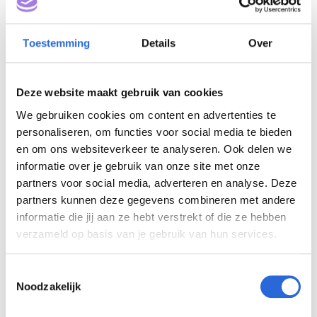
informatie hebt gekregen of niet
correct bent behandeld door een
Toestemming
Details
Over
medewerker. Dan heb je het recht
om een klacht in te dienen. Een
Deze website maakt gebruik van cookies
klacht gaat dus niet over de
inhoud van een besluit. Het NCP
We gebruiken cookies om content en advertenties te
personaliseren, om functies voor social media te bieden
NLQF heeft
een klachtenregeling
en om ons websiteverkeer te analyseren. Ook delen we
waarin je precies kunt zien hoe je
informatie over je gebruik van onze site met onze
een klacht kunt indienen.
partners voor social media, adverteren en analyse. Deze
partners kunnen deze gegevens combineren met andere
informatie die jij aan ze hebt verstrekt of die ze hebben
verzameld op basis van je gebruik van hun services.
Bezwaar
T
De Programmaraad neemt een
Noodzakelijk
o
besluit voor het vaststellen van
e