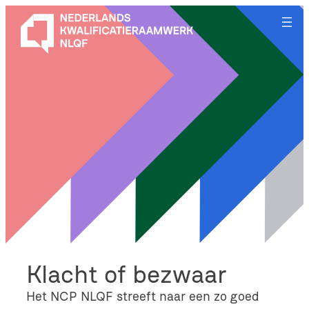
Ga
naar
de
inhoud
Klacht of bezwaar
Het NCP NLQF streeft naar een zo goed