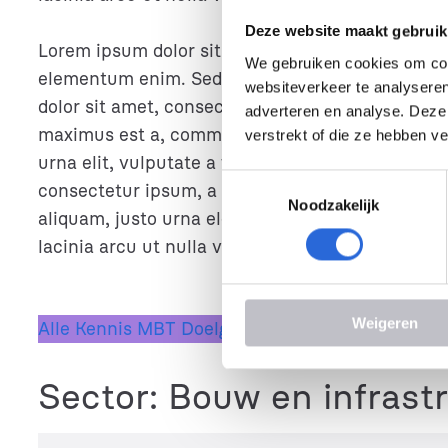
Deze website maakt gebruik
Lorem ipsum dolor sit amet, consectetur adipisci
We gebruiken cookies om cont
elementum enim. Sed nec quam non sapien soda
websiteverkeer te analyseren
dolor sit amet, consectetur adipiscing elit. Fusc
adverteren en analyse. Deze
maximus est a, commodo leo. Proin molestie vel 
verstrekt of die ze hebben v
urna elit, vulputate a fermentum eget, feugiat u
T
consectetur ipsum, a tempus lacus. Integer finib
Noodzakelijk
o
aliquam, justo urna eleifend quam, ac egestas eli
e
lacinia arcu ut nulla venenatis, sed consectetur
s
t
e
Weigeren
m
Alle Kennis MBT Doelgroep 1
Alle Kennis MBT Do
m
i
Sector:
Bouw en infrast
n
g
s