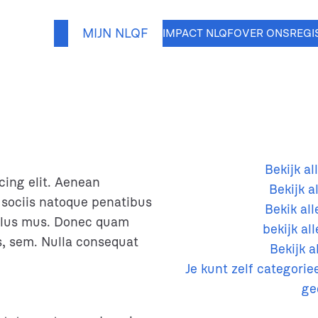
MIJN NLQF
IMPACT NLQF
OVER ONS
REGI
Bekijk al
cing elit. Aenean
Bekijk a
sociis natoque penatibus
Bekik al
culus mus. Donec quam
bekijk al
is, sem. Nulla consequat
Bekijk a
Je kunt zelf categori
ge