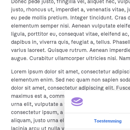
Donec pede justo, fringilla vel, aliquet nec, vulp
justo, rhoncus ut, imperdiet a, venenatis vitae, 
eu pede mollis pretium. Integer tincidunt. Cras
elementum semper nisi. Aenean vulputate eleife
ligula, porttitor eu, consequat vitae, eleifend a
dapibus in, viverra quis, feugiat a, tellus. Phase
varius laoreet. Quisque rutrum. Aenean imperdiet.
augue. Curabitur ullamcorper ultricies nisi. Nam
Lorem ipsum dolor sit amet, consectetur adipisci
elementum enim. Sed nec quam non sapien soda
dolor sit amet, consectetur adipiscing elit. Fusc
maximus est a, commodo leo. Proin molestie vel 
urna elit, vulputate a fermentum eget, feugiat u
consectetur ipsum, a tempus lacus. Integer finib
aliquam, justo urna eleifend quam, ac egestas eli
Toestemming
lacinia arcu ut nulla venenatis, sed consectetur