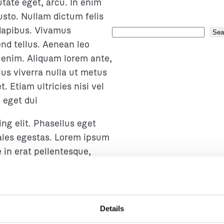
utate eget, arcu. In enim
justo. Nullam dictum felis
 dapibus. Vivamus
S
Sea
nd tellus. Aenean leo
e
c, enim. Aliquam lorem ante,
a
llus viverra nulla ut metus
r
 Etiam ultricies nisi vel
c
 eget dui
h
ng elit. Phasellus eget
les egestas. Lorem ipsum
e in erat pellentesque,
libero vel convallis. Nunc
t odio. Donec sed
us, arcu id dignissim
t nisi quis diam. Cras
Details
 ipsum porta.