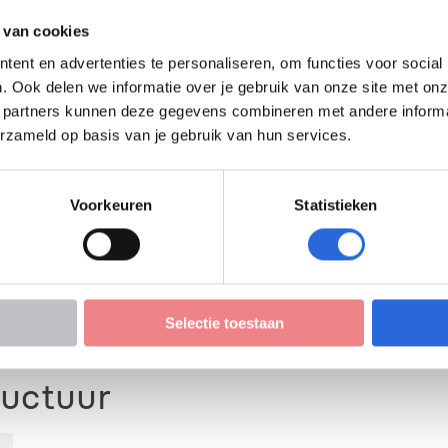
 van cookies
ng elit. Phasellus eget
ent en advertenties te personaliseren, om functies voor social
les egestas. Lorem ipsum
. Ook delen we informatie over je gebruik van onze site met onz
e in erat pellentesque,
 partners kunnen deze gegevens combineren met andere informati
libero vel convallis. Nunc
erzameld op basis van je gebruik van hun services.
t odio. Donec sed
us, arcu id dignissim
Voorkeuren
Statistieken
t nisi quis diam. Cras
 ipsum porta.
Selectie toestaan
elgroep 2
Alle kennis MBT Doelgroep 3
ructuur