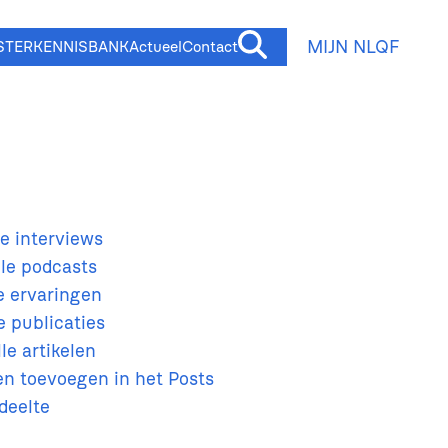
MIJN NLQF
STER
KENNISBANK
Actueel
Contact
le interviews
lle podcasts
le ervaringen
le publicaties
lle artikelen
een toevoegen in het Posts
deelte