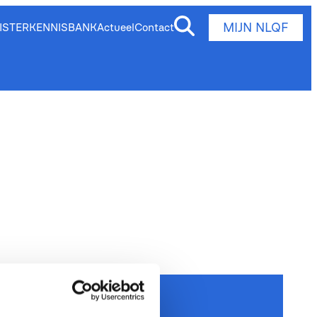
MIJN NLQF
ISTER
KENNISBANK
Actueel
Contact