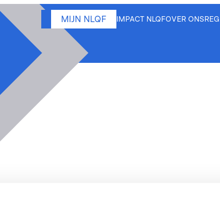
MIJN NLQF
IMPACT NLQF
OVER ONS
REG