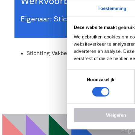
Werkvoorbereider Bouw en
Toestemming
Eigenaar: Stichting Vakbekwaam
Deze website maakt gebruik
We gebruiken cookies om cont
websiteverkeer te analyseren
adverteren en analyse. Deze
Stichting Vakbekwaamheid Gebouwde Om
verstrekt of die ze hebben v
T
Noodzakelijk
o
e
s
t
e
Weigeren
m
m
Engli
i