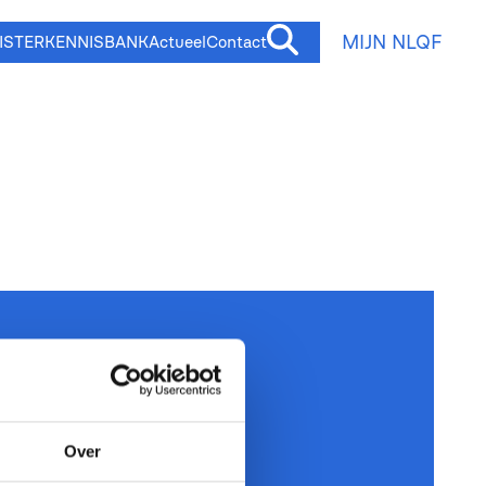
MIJN NLQF
ISTER
KENNISBANK
Actueel
Contact
Over