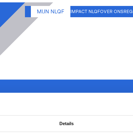
MIJN NLQF
IMPACT NLQF
OVER ONS
REG
6)
e
Details