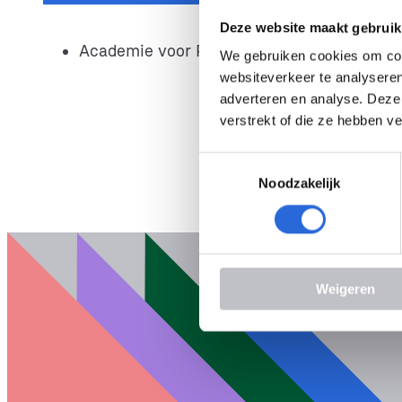
Deze website maakt gebruik
Academie voor Podologie
We gebruiken cookies om cont
websiteverkeer te analyseren
adverteren en analyse. Deze
verstrekt of die ze hebben v
T
Noodzakelijk
o
e
s
t
e
Engli
Weigeren
m
Wet 
m
i
n
g
s