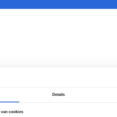
ge (NLQF 6)
Details
 van cookies