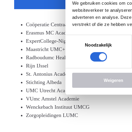
We gebruiken cookies om cont
websiteverkeer te analyseren
adverteren en analyse. Deze
Coöperatie Centraal Instituut voor Verpleegkund
verstrekt of die ze hebben v
Erasmus MC Academie
Toestemmingsselectie
ExpertCollege-Nightingale Instituut B.V.
Noodzakelijk
Maastricht UMC+ Academie Zorgopleidingen
Radboudumc Health Academy
Rijn IJssel
St. Antonius Academie
Weigeren
Stichting Albeda
UMC Utrecht Academie
VUmc Amstel Academie
Wenckebach Instituut UMCG
Zorgopleidingen LUMC