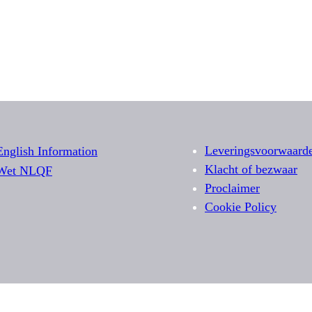
Leveringsvoorwaard
English Information
Klacht of bezwaar
Wet NLQF
Proclaimer
Cookie Policy