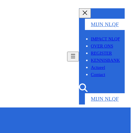
MIJN NLQF
IMPACT NLQF
OVER ONS
REGISTER
KENNISBANK
Actueel
Contact
MIJN NLQF