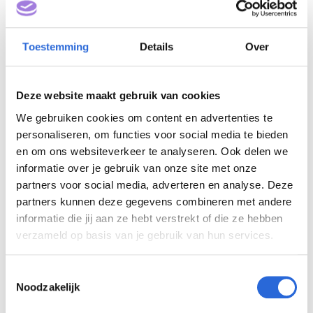
Toestemming
Details
Over
Deze website maakt gebruik van cookies
We gebruiken cookies om content en advertenties te
personaliseren, om functies voor social media te bieden
en om ons websiteverkeer te analyseren. Ook delen we
Registerpodoloog (NLQF 6)
informatie over je gebruik van onze site met onze
partners voor social media, adverteren en analyse. Deze
partners kunnen deze gegevens combineren met andere
Eigenaar: Academie voor Podologie
informatie die jij aan ze hebt verstrekt of die ze hebben
verzameld op basis van je gebruik van hun services.
T
Noodzakelijk
Academie voor Podologie
o
e