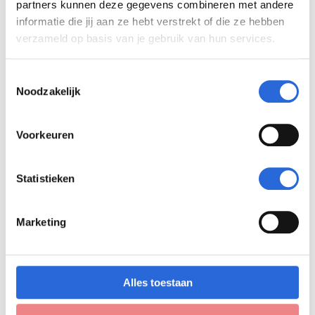
partners kunnen deze gegevens combineren met andere
Censor Bestuur
informatie die jij aan ze hebt verstrekt of die ze hebben
verzameld op basis van je gebruik van hun services.
Kennisinstituut Gemeenten
MariënburgGroep
T
Segment
Noodzakelijk
o
SEP B.V.
e
NVVB PublieksAcademie*
s
Voorkeuren
t
e
*NVVB PublieksAcademie is alleen opleider voor
m
Statistieken
m
de S3 module uit deze diplomalijn.
i
Marketing
n
g
s
s
Alles toestaan
e
l