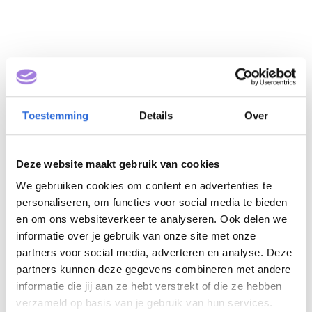
Toestemming
Details
Over
Post-hbo opleiding
Deze website maakt gebruik van cookies
Palliatieve Zorg
We gebruiken cookies om content en advertenties te
personaliseren, om functies voor social media te bieden
Verpleegkundige (NLQF
en om ons websiteverkeer te analyseren. Ook delen we
6)
informatie over je gebruik van onze site met onze
partners voor social media, adverteren en analyse. Deze
partners kunnen deze gegevens combineren met andere
Eigenaar: Instituut voor
informatie die jij aan ze hebt verstrekt of die ze hebben
Verpleegkundige Studies (HU)
verzameld op basis van je gebruik van hun services.