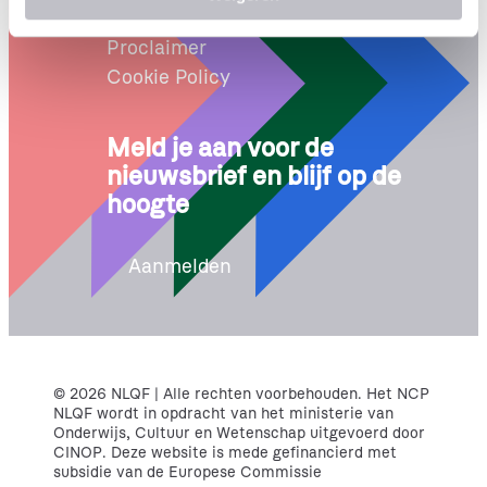
t
Klacht of bezwaar
i
Proclaimer
e
Cookie Policy
Meld je aan voor de
nieuwsbrief en blijf op de
hoogte
Aanmelden
© 2026 NLQF | Alle rechten voorbehouden. Het NCP
NLQF wordt in opdracht van het ministerie van
Onderwijs, Cultuur en Wetenschap uitgevoerd door
CINOP. Deze website is mede gefinancierd met
subsidie van de Europese Commissie