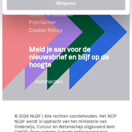
Weigeren
t
Leveringsvoorwaarden
i
Klacht of bezwaar
e
Proclaimer
Cookie Policy
Meld je aan voor de
nieuwsbrief en blijf op de
hoogte
Aanmelden
© 2026 NLQF | Alle rechten voorbehouden. Het NCP
NLQF wordt in opdracht van het ministerie van
Onderwijs, Cultuur en Wetenschap uitgevoerd door