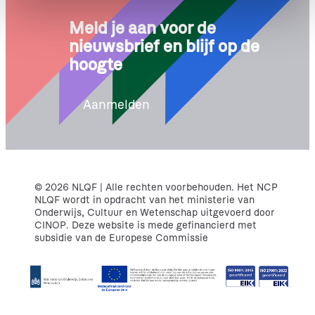
e
Meld je aan voor de
nieuwsbrief en blijf op de
hoogte
Aanmelden
© 2026 NLQF | Alle rechten voorbehouden. Het NCP
NLQF wordt in opdracht van het ministerie van
Onderwijs, Cultuur en Wetenschap uitgevoerd door
CINOP. Deze website is mede gefinancierd met
subsidie van de Europese Commissie