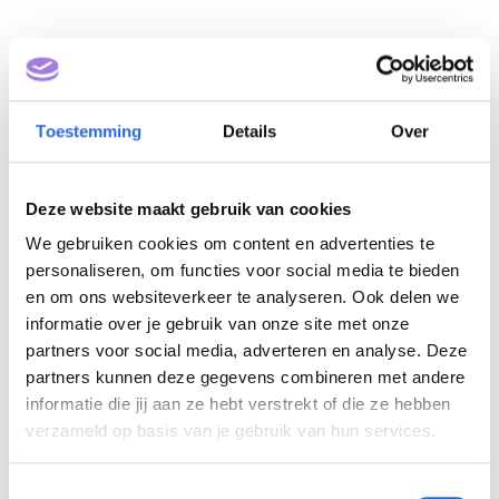
Toestemming
Details
Over
Deze website maakt gebruik van cookies
We gebruiken cookies om content en advertenties te
Sociaal Psychiatrisch
personaliseren, om functies voor social media te bieden
Verpleegkundige (NLQF
en om ons websiteverkeer te analyseren. Ook delen we
informatie over je gebruik van onze site met onze
6)
partners voor social media, adverteren en analyse. Deze
partners kunnen deze gegevens combineren met andere
Eigenaar: HAN VDO
informatie die jij aan ze hebt verstrekt of die ze hebben
verzameld op basis van je gebruik van hun services.
T