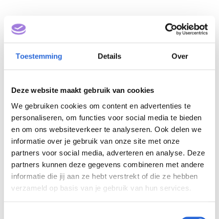
Toestemming
Details
Over
Deze website maakt gebruik van cookies
We gebruiken cookies om content en advertenties te
Praktijkopleider/Praktijkbeg
personaliseren, om functies voor social media te bieden
eleider in Gezondheidszorg
en om ons websiteverkeer te analyseren. Ook delen we
informatie over je gebruik van onze site met onze
en Welzijn (POG) (NLQF
partners voor social media, adverteren en analyse. Deze
6)
partners kunnen deze gegevens combineren met andere
informatie die jij aan ze hebt verstrekt of die ze hebben
verzameld op basis van je gebruik van hun services.
Eigenaar: Breederode Hogeschool
T