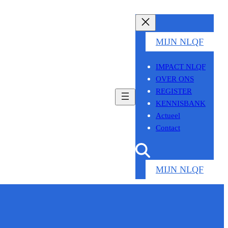
MIJN NLQF
IMPACT NLQF
OVER ONS
REGISTER
KENNISBANK
Actueel
Contact
MIJN NLQF