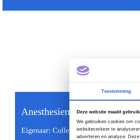
Toestemming
Anesthesiemedewerker (NLQ
Deze website maakt gebruik
We gebruiken cookies om cont
Eigenaar: College Zorg Opleidingen 
websiteverkeer te analyseren
adverteren en analyse. Deze