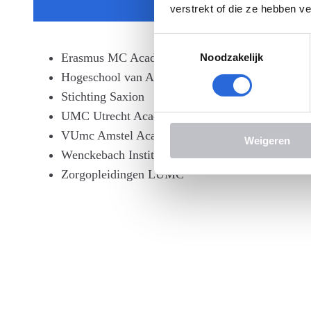
verstrekt of die ze hebben v
Toestemmingsselectie
Erasmus MC Academie
Noodzakelijk
Hogeschool van Arnhem en Nijmegen
Stichting Saxion
UMC Utrecht Academie
VUmc Amstel Academie
Weigeren
Wenckebach Instituut UMCG
Zorgopleidingen LUMC