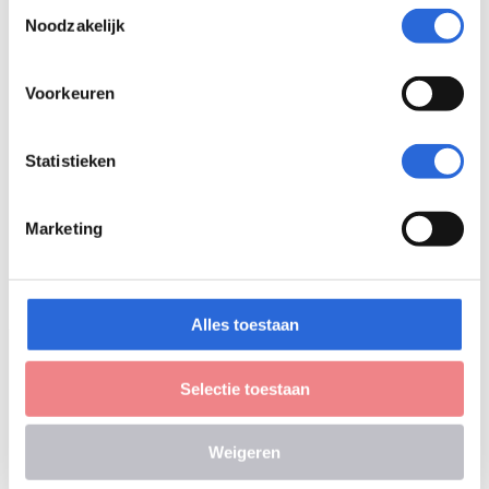
Toestemmingsselectie
Noodzakelijk
Voorkeuren
IPD Opleidingen
Statistieken
Marketing
Alles toestaan
English Information
Selectie toestaan
Wet NLQF
Leveringsvoorwaarden
Weigeren
Klacht of bezwaar