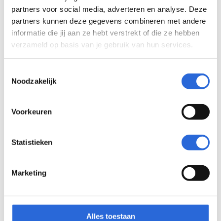
partners voor social media, adverteren en analyse. Deze
partners kunnen deze gegevens combineren met andere
informatie die jij aan ze hebt verstrekt of die ze hebben
verzameld op basis van je gebruik van hun services.
Cliëntcoach Plus (NLQF 5)
Toestemmingsselectie
Noodzakelijk
Eigenaar: OPPstap
Voorkeuren
Statistieken
OPPstap
Marketing
Alles toestaan