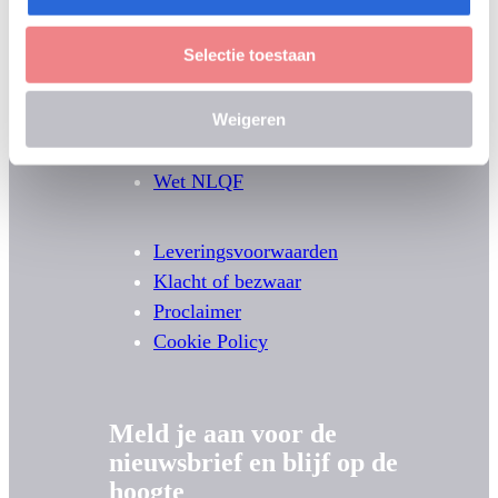
Selectie toestaan
Weigeren
English Information
Wet NLQF
Leveringsvoorwaarden
Klacht of bezwaar
Proclaimer
Cookie Policy
Meld je aan voor de
nieuwsbrief en blijf op de
hoogte