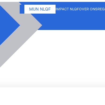
MIJN NLQF
IMPACT NLQF
OVER ONS
REG