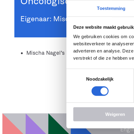
Oncologisch voetzorgver
Toestemming
Eigenaar: Mischa Nagel’s Voetzor
Deze website maakt gebruik
We gebruiken cookies om cont
websiteverkeer te analyseren
adverteren en analyse. Deze
Mischa Nagel’s Voetzorg+
verstrekt of die ze hebben v
T
Noodzakelijk
o
e
s
t
e
Weigeren
m
m
Engli
i