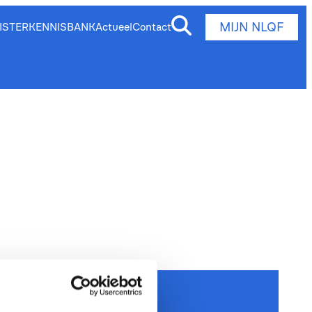
MIJN NLQF
ISTER
KENNISBANK
Actueel
Contact