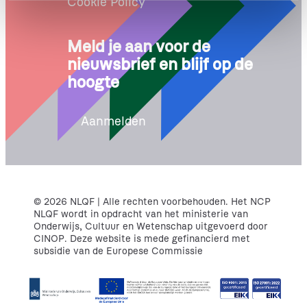
Cookie Policy
e
Meld je aan voor de
nieuwsbrief en blijf op de
hoogte
Aanmelden
© 2026 NLQF | Alle rechten voorbehouden. Het NCP
NLQF wordt in opdracht van het ministerie van
Onderwijs, Cultuur en Wetenschap uitgevoerd door
CINOP. Deze website is mede gefinancierd met
subsidie van de Europese Commissie