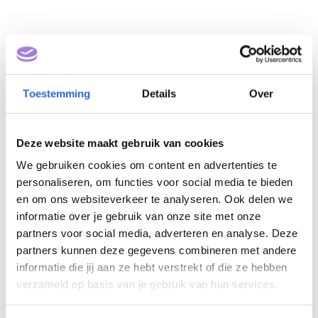
Toestemming
Details
Over
Deze website maakt gebruik van cookies
BTEC Level 5 Higher
We gebruiken cookies om content en advertenties te
personaliseren, om functies voor social media te bieden
National Diploma in
en om ons websiteverkeer te analyseren. Ook delen we
Business (NLQF 5)
informatie over je gebruik van onze site met onze
partners voor social media, adverteren en analyse. Deze
partners kunnen deze gegevens combineren met andere
Eigenaar: Pearson Benelux BV
informatie die jij aan ze hebt verstrekt of die ze hebben
verzameld op basis van je gebruik van hun services.