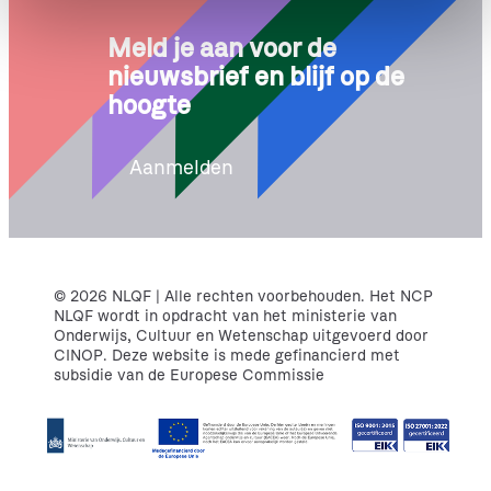
e
Meld je aan voor de
nieuwsbrief en blijf op de
hoogte
Aanmelden
© 2026 NLQF | Alle rechten voorbehouden. Het NCP
NLQF wordt in opdracht van het ministerie van
Onderwijs, Cultuur en Wetenschap uitgevoerd door
CINOP. Deze website is mede gefinancierd met
subsidie van de Europese Commissie