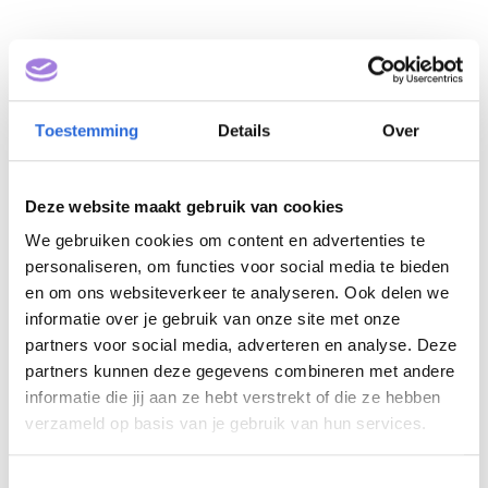
Toestemming
Details
Over
Deze website maakt gebruik van cookies
We gebruiken cookies om content en advertenties te
Opleiding Specialistisch
personaliseren, om functies voor social media te bieden
Werken (NLQF 5)
en om ons websiteverkeer te analyseren. Ook delen we
informatie over je gebruik van onze site met onze
partners voor social media, adverteren en analyse. Deze
Eigenaar: Breederode
partners kunnen deze gegevens combineren met andere
Hogeschool
informatie die jij aan ze hebt verstrekt of die ze hebben
verzameld op basis van je gebruik van hun services.
T