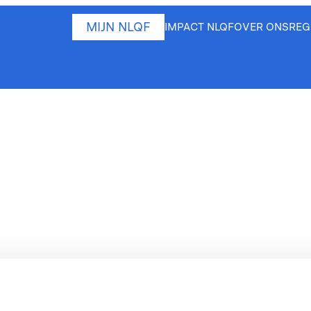
MIJN NLQF
IMPACT NLQF
OVER ONS
REG