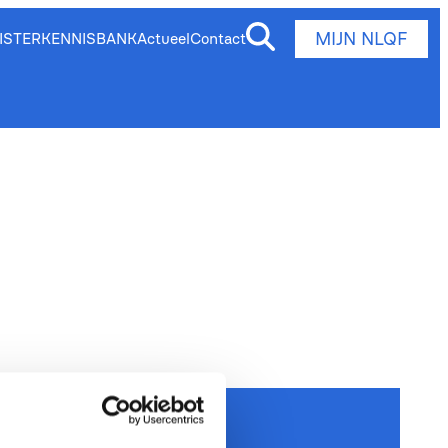
MIJN NLQF
ISTER
KENNISBANK
Actueel
Contact