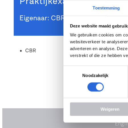
Praktijkexaminator B (N
Toestemming
Eigenaar: CBR
Deze website maakt gebruik
We gebruiken cookies om cont
websiteverkeer te analyseren
adverteren en analyse. Deze
CBR
verstrekt of die ze hebben v
T
Noodzakelijk
o
e
s
t
e
Weigeren
m
m
Engli
i