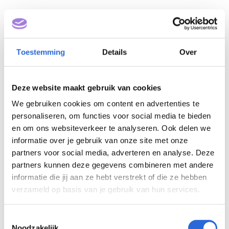
Toestemming
Details
Over
Deze website maakt gebruik van cookies
We gebruiken cookies om content en advertenties te
personaliseren, om functies voor social media te bieden
Politieagent GGP (NLQF
en om ons websiteverkeer te analyseren. Ook delen we
4)
informatie over je gebruik van onze site met onze
partners voor social media, adverteren en analyse. Deze
partners kunnen deze gegevens combineren met andere
Eigenaar: Politieacademie
informatie die jij aan ze hebt verstrekt of die ze hebben
verzameld op basis van je gebruik van hun services.
T
Politieacademie
Noodzakelijk