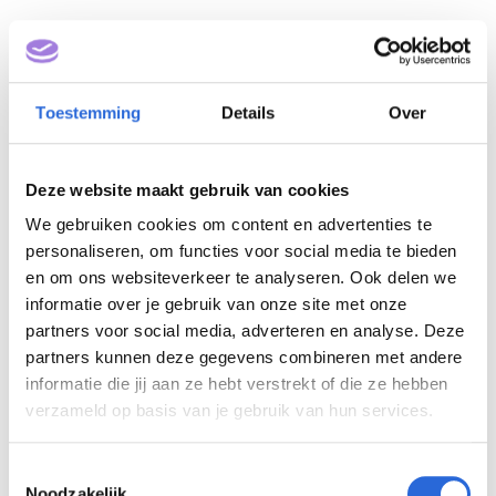
Toestemming
Details
Over
Deze website maakt gebruik van cookies
We gebruiken cookies om content en advertenties te
personaliseren, om functies voor social media te bieden
Operationeel manager
en om ons websiteverkeer te analyseren. Ook delen we
logistiek (NLQF 4)
informatie over je gebruik van onze site met onze
partners voor social media, adverteren en analyse. Deze
partners kunnen deze gegevens combineren met andere
Eigenaar: ISEO Consult
informatie die jij aan ze hebt verstrekt of die ze hebben
verzameld op basis van je gebruik van hun services.
T
ISEO Consult
Noodzakelijk